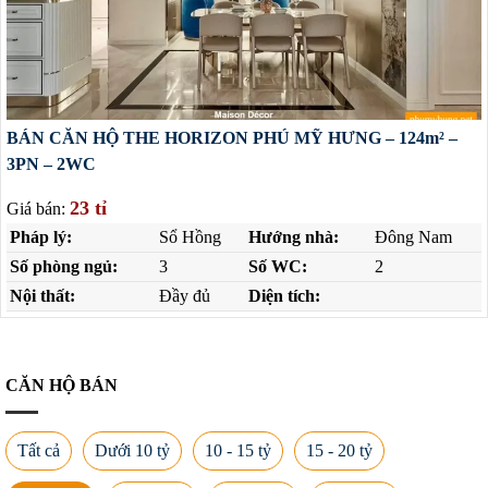
BÁN CĂN HỘ THE HORIZON PHÚ MỸ HƯNG – 124m² –
3PN – 2WC
23 tỉ
Giá bán:
Pháp lý:
Sổ Hồng
Hướng nhà:
Đông Nam
Số phòng ngủ:
3
Số WC:
2
Nội thất:
Đầy đủ
Diện tích:
CĂN HỘ BÁN
Tất cả
Dưới 10 tỷ
10 - 15 tỷ
15 - 20 tỷ