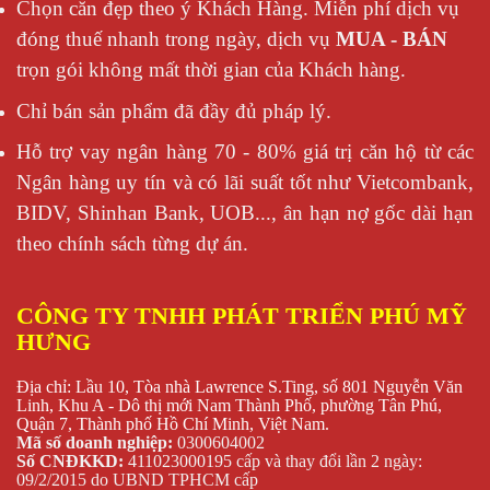
Chọn căn đẹp theo ý Khách Hàng. Miễn phí dịch vụ
đóng thuế nhanh trong ngày, dịch vụ
MUA - BÁN
trọn gói không mất thời gian của Khách hàng.
Chỉ bán sản phẩm đã đầy đủ pháp lý.
Hỗ trợ vay ngân hàng 70 - 80% giá trị căn hộ từ các
Ngân hàng uy tín và có lãi suất tốt như Vietcombank,
BIDV, Shinhan Bank, UOB..., ân hạn nợ gốc dài hạn
theo chính sách từng dự án.
CÔNG TY TNHH PHÁT TRIỂN PHÚ MỸ
HƯNG
Địa chỉ: Lầu 10, Tòa nhà Lawrence S.Ting, số 801 Nguyễn Văn
Linh, Khu A - Dô thị mới Nam Thành Phố, phường Tân Phú,
Quận 7, Thành phố Hồ Chí Minh, Việt Nam.
Mã số doanh nghiệp:
0300604002
Số CNĐKKD:
411023000195 cấp và thay đổi lần 2 ngày:
09/2/2015 do UBND TPHCM cấp