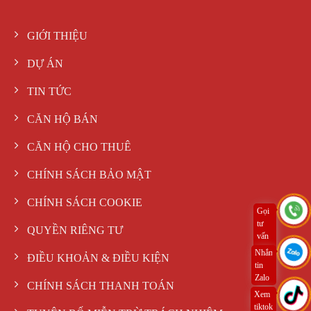
GIỚI THIỆU
DỰ ÁN
TIN TỨC
CĂN HỘ BÁN
CĂN HỘ CHO THUÊ
CHÍNH SÁCH BẢO MẬT
CHÍNH SÁCH COOKIE
Gọi
tư
QUYỀN RIÊNG TƯ
vấn
ngay
Nhắn
ĐIỀU KHOẢN & ĐIỀU KIỆN
tin
Zalo
CHÍNH SÁCH THANH TOÁN
Xem
tiktok