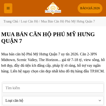
Bỏ
qua
BÁO GIÁ 2026
nội
dung
Trang Chủ
/
Loại Căn Hộ
/
Mua Bán Căn Hộ Phú Mỹ Hưng Quận 7
MUA BÁN CĂN HỘ PHÚ MỸ HƯNG
QUẬN 7
Mua bán căn hộ Phú Mỹ Hưng Quận 7 uy tín 2026. Căn 2-3PN
Midtown, Scenic Valley, The Horizon... giá từ 7-18 tỷ, view sông, hồ
bơi đẹp, đầy đủ tiện ích đẳng cấp, pháp lý rõ ràng, hỗ trợ vay ngân
hàng. Liên hệ ngay chọn căn đẹp nhất khu đô thị hàng đầu TP.HCM.