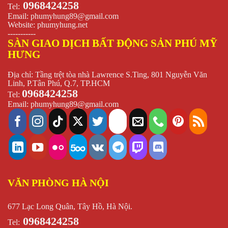
0968424258
Tel:
Email:
phumyhung89@gmail.com
Website:
phumyhung.net
-----------
SÀN GIAO DỊCH BẤT ĐỘNG SẢN PHÚ MỸ
HƯNG
Địa chỉ: Tầng trệt tòa nhà Lawrence S.Ting, 801 Nguyễn Văn
Linh, P.Tân Phú, Q.7, TP.HCM
0968424258
Tel:
Email:
phumyhung89@gmail.com
VĂN PHÒNG HÀ NỘI
677 Lạc Long Quân, Tây Hồ, Hà Nội.
0968424258
Tel: