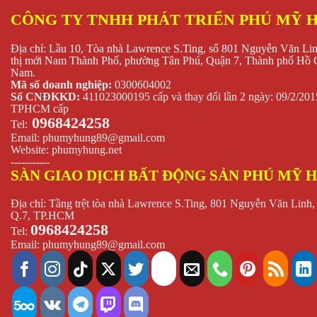
CÔNG TY TNHH PHÁT TRIỂN PHÚ MỸ 
Địa chỉ: Lầu 10, Tòa nhà Lawrence S.Ting, số 801 Nguyễn Văn Li
thị mới Nam Thành Phố, phường Tân Phú, Quận 7, Thành phố Hồ C
Nam.
Mã số doanh nghiệp:
0300604002
Số CNĐKKD:
411023000195 cấp và thay đổi lần 2 ngày: 09/2/2
TPHCM cấp
0968424258
Tel:
Email:
phumyhung89@gmail.com
Website:
phumyhung.net
-----------
SÀN GIAO DỊCH BẤT ĐỘNG SẢN PHÚ MỸ 
Địa chỉ: Tầng trệt tòa nhà Lawrence S.Ting, 801 Nguyễn Văn Linh,
Q.7, TP.HCM
0968424258
Tel:
Email:
phumyhung89@gmail.com