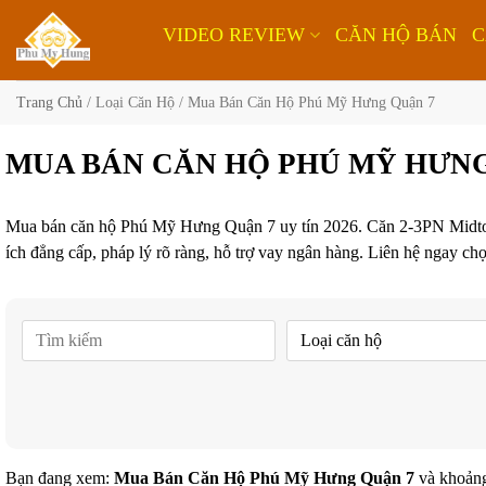
Bỏ
VIDEO REVIEW
CĂN HỘ BÁN
C
qua
nội
dung
Trang Chủ
/
Loại Căn Hộ
/
Mua Bán Căn Hộ Phú Mỹ Hưng Quận 7
MUA BÁN CĂN HỘ PHÚ MỸ HƯNG
Mua bán căn hộ Phú Mỹ Hưng Quận 7 uy tín 2026. Căn 2-3PN Midtown, 
ích đẳng cấp, pháp lý rõ ràng, hỗ trợ vay ngân hàng. Liên hệ ngay c
Bạn đang xem:
Mua Bán Căn Hộ Phú Mỹ Hưng Quận 7
và khoản