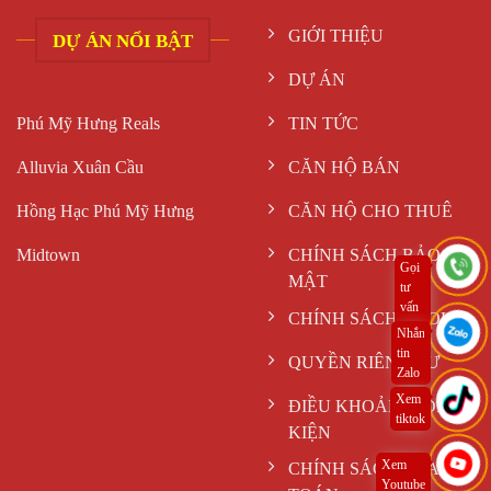
GIỚI THIỆU
DỰ ÁN NỔI BẬT
DỰ ÁN
Phú Mỹ Hưng Reals
TIN TỨC
Alluvia Xuân Cầu
CĂN HỘ BÁN
Hồng Hạc Phú Mỹ Hưng
CĂN HỘ CHO THUÊ
Midtown
CHÍNH SÁCH BẢO
Gọi
MẬT
tư
vấn
CHÍNH SÁCH COOKIE
ngay
Nhắn
tin
QUYỀN RIÊNG TƯ
Zalo
Xem
ĐIỀU KHOẢN & ĐIỀU
tiktok
KIỆN
Xem
CHÍNH SÁCH THANH
Youtube