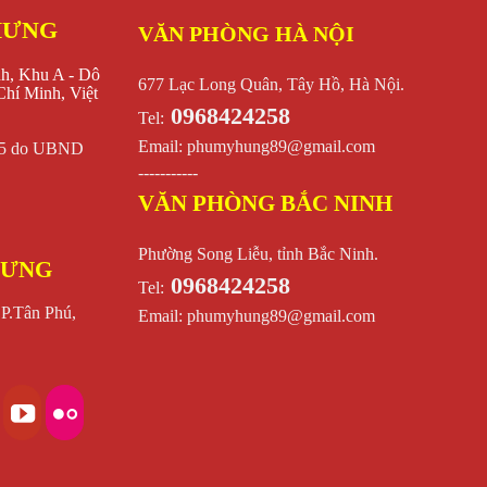
HƯNG
VĂN PHÒNG HÀ NỘI
nh, Khu A - Dô
677 Lạc Long Quân, Tây Hồ, Hà Nội.
hí Minh, Việt
0968424258
Tel:
Email:
phumyhung89@gmail.com
015 do UBND
-----------
VĂN PHÒNG BẮC NINH
Phường Song Liễu, tỉnh Bắc Ninh.
HƯNG
0968424258
Tel:
 P.Tân Phú,
Email:
phumyhung89@gmail.com