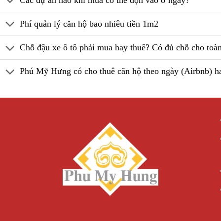
Các dự án nào khi mua có thể dọn vào ở ngay?
Phí quản lý căn hộ bao nhiêu tiền 1m2
Chỗ đậu xe ô tô phải mua hay thuê? Có đủ chỗ cho toà
Phú Mỹ Hưng có cho thuê căn hộ theo ngày (Airbnb) h