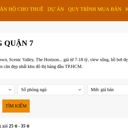
ĂN HỘ CHO THUÊ
DỰ ÁN
QUY TRÌNH MUA BÁN
 QUẬN 7
Scenic Valley, The Horizon... giá từ 7-18 tỷ, view sông, hồ bơi đẹp
họn căn đẹp nhất khu đô thị hàng đầu TP.HCM.
TÌM KIẾM
g giá
25 tỉ - 35 tỉ