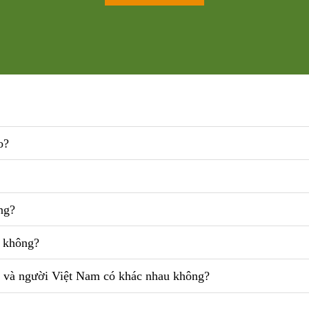
o?
ng?
g không?
i và người Việt Nam có khác nhau không?