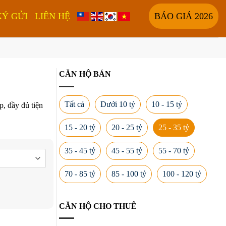
KÝ GỬI
LIÊN HỆ
BÁO GIÁ 2026
CĂN HỘ BÁN
Tất cả
Dưới 10 tỷ
10 - 15 tỷ
, đầy đủ tiện
15 - 20 tỷ
20 - 25 tỷ
25 - 35 tỷ
35 - 45 tỷ
45 - 55 tỷ
55 - 70 tỷ
70 - 85 tỷ
85 - 100 tỷ
100 - 120 tỷ
CĂN HỘ CHO THUÊ