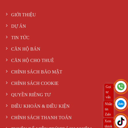
GIỚI THIỆU
DỰ ÁN
TIN TỨC
CĂN HỘ BÁN
CĂN HỘ CHO THUÊ
CHÍNH SÁCH BẢO MẬT
CHÍNH SÁCH COOKIE
Gọi
tư
QUYỀN RIÊNG TƯ
vấn
ngay
Nhắn
ĐIỀU KHOẢN & ĐIỀU KIỆN
tin
Zalo
CHÍNH SÁCH THANH TOÁN
Xem
tiktok