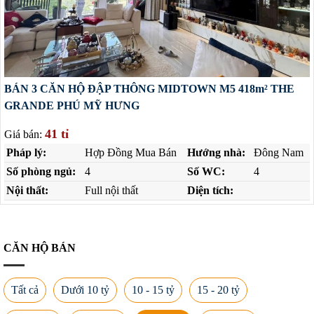
BÁN 3 CĂN HỘ ĐẬP THÔNG MIDTOWN M5 418m² THE
GRANDE PHÚ MỸ HƯNG
41 tỉ
Giá bán:
Pháp lý:
Hợp Đồng Mua Bán
Hướng nhà:
Đông Nam
Số phòng ngủ:
4
Số WC:
4
Nội thất:
Full nội thất
Diện tích:
CĂN HỘ BÁN
Tất cả
Dưới 10 tỷ
10 - 15 tỷ
15 - 20 tỷ