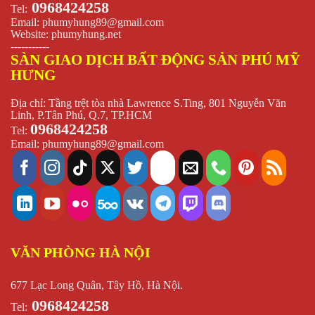
0968424258
Tel:
Email:
phumyhung89@gmail.com
Website:
phumyhung.net
-----------
SÀN GIAO DỊCH BẤT ĐỘNG SẢN PHÚ MỸ
HƯNG
Địa chỉ: Tầng trệt tòa nhà Lawrence S.Ting, 801 Nguyễn Văn
Linh, P.Tân Phú, Q.7, TP.HCM
0968424258
Tel:
Email:
phumyhung89@gmail.com
VĂN PHÒNG HÀ NỘI
677 Lạc Long Quân, Tây Hồ, Hà Nội.
0968424258
Tel: