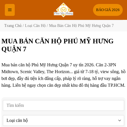
Bỏ
qua
BÁO GIÁ 2026
nội
dung
Trang Chủ
/
Loại Căn Hộ
/
Mua Bán Căn Hộ Phú Mỹ Hưng Quận 7
MUA BÁN CĂN HỘ PHÚ MỸ HƯNG
QUẬN 7
Mua bán căn hộ Phú Mỹ Hưng Quận 7 uy tín 2026. Căn 2-3PN
Midtown, Scenic Valley, The Horizon... giá từ 7-18 tỷ, view sông, hồ
bơi đẹp, đầy đủ tiện ích đẳng cấp, pháp lý rõ ràng, hỗ trợ vay ngân
hàng. Liên hệ ngay chọn căn đẹp nhất khu đô thị hàng đầu TP.HCM.