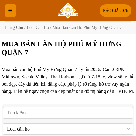
Bỏ
qua
BÁO GIÁ 2026
nội
dung
Trang Chủ
/
Loại Căn Hộ
/
Mua Bán Căn Hộ Phú Mỹ Hưng Quận 7
MUA BÁN CĂN HỘ PHÚ MỸ HƯNG
QUẬN 7
Mua bán căn hộ Phú Mỹ Hưng Quận 7 uy tín 2026. Căn 2-3PN
Midtown, Scenic Valley, The Horizon... giá từ 7-18 tỷ, view sông, hồ
bơi đẹp, đầy đủ tiện ích đẳng cấp, pháp lý rõ ràng, hỗ trợ vay ngân
hàng. Liên hệ ngay chọn căn đẹp nhất khu đô thị hàng đầu TP.HCM.