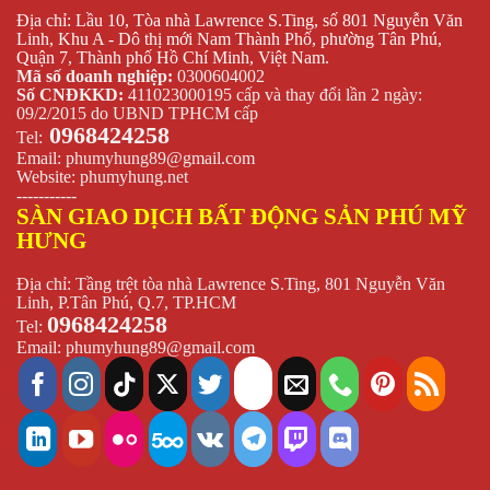
Địa chỉ: Lầu 10, Tòa nhà Lawrence S.Ting, số 801 Nguyễn Văn
Linh, Khu A - Dô thị mới Nam Thành Phố, phường Tân Phú,
Quận 7, Thành phố Hồ Chí Minh, Việt Nam.
Mã số doanh nghiệp:
0300604002
Số CNĐKKD:
411023000195 cấp và thay đổi lần 2 ngày:
09/2/2015 do UBND TPHCM cấp
0968424258
Tel:
Email:
phumyhung89@gmail.com
Website:
phumyhung.net
-----------
SÀN GIAO DỊCH BẤT ĐỘNG SẢN PHÚ MỸ
HƯNG
Địa chỉ: Tầng trệt tòa nhà Lawrence S.Ting, 801 Nguyễn Văn
Linh, P.Tân Phú, Q.7, TP.HCM
0968424258
Tel:
Email:
phumyhung89@gmail.com