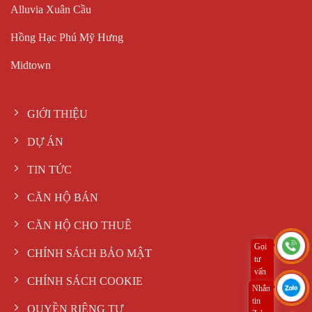
Alluvia Xuân Cầu
Hồng Hạc Phú Mỹ Hưng
Midtown
GIỚI THIỆU
DỰ ÁN
TIN TỨC
CĂN HỘ BÁN
CĂN HỘ CHO THUÊ
Gọi
CHÍNH SÁCH BẢO MẬT
tư
vấn
CHÍNH SÁCH COOKIE
ngay
Nhắn
tin
QUYỀN RIÊNG TƯ