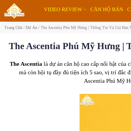
Bỏ
VIDEO REVIEW
CĂN HỘ BÁN
C
qua
nội
dung
Trang Chủ
/
Dự Án
/
The Ascentia Phú Mỹ Hưng | Thông Tin Và Giá Bán
The Ascentia Phú Mỹ Hưng | 
The Ascentia
là dự án căn hộ cao cấp nổi bật của 
mà còn hội tụ đầy đủ tiện ích 5 sao, vị trí đắc
Ascentia Phú Mỹ Hưn