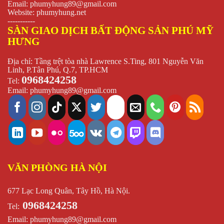
Email:
phumyhung89@gmail.com
Website:
phumyhung.net
-----------
SÀN GIAO DỊCH BẤT ĐỘNG SẢN PHÚ MỸ
HƯNG
Địa chỉ: Tầng trệt tòa nhà Lawrence S.Ting, 801 Nguyễn Văn
Linh, P.Tân Phú, Q.7, TP.HCM
0968424258
Tel:
Email:
phumyhung89@gmail.com
VĂN PHÒNG HÀ NỘI
677 Lạc Long Quân, Tây Hồ, Hà Nội.
0968424258
Tel:
Email:
phumyhung89@gmail.com