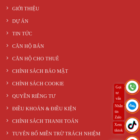
GIỚI THIỆU
DỰ ÁN
TIN TỨC
CĂN HỘ BÁN
CĂN HỘ CHO THUÊ
CHÍNH SÁCH BẢO MẬT
CHÍNH SÁCH COOKIE
Gọi
tư
QUYỀN RIÊNG TƯ
vấn
ngay
Nhắn
ĐIỀU KHOẢN & ĐIỀU KIỆN
tin
Zalo
CHÍNH SÁCH THANH TOÁN
Xem
tiktok
TUYÊN BỐ MIỄN TRỪ TRÁCH NHIỆM