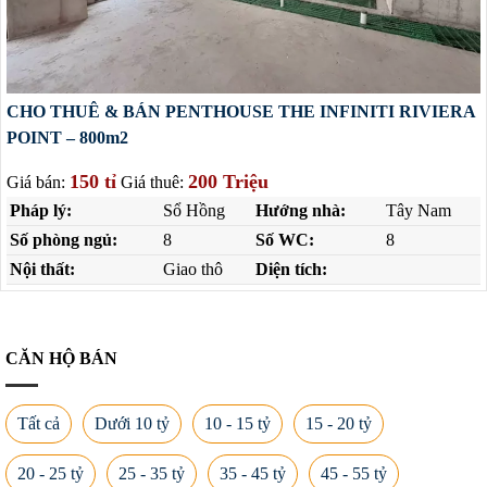
CHO THUÊ & BÁN PENTHOUSE THE INFINITI RIVIERA
POINT – 800m2
150 tỉ
200 Triệu
Giá bán:
Giá thuê:
Pháp lý:
Sổ Hồng
Hướng nhà:
Tây Nam
Số phòng ngủ:
8
Số WC:
8
Nội thất:
Giao thô
Diện tích:
CĂN HỘ BÁN
Tất cả
Dưới 10 tỷ
10 - 15 tỷ
15 - 20 tỷ
20 - 25 tỷ
25 - 35 tỷ
35 - 45 tỷ
45 - 55 tỷ