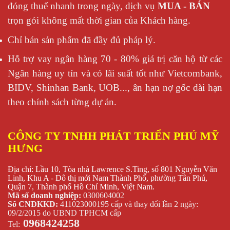
đóng thuế nhanh trong ngày, dịch vụ
MUA - BÁN
trọn gói không mất thời gian của Khách hàng.
Chỉ bán sản phẩm đã đầy đủ pháp lý.
Hỗ trợ vay ngân hàng 70 - 80% giá trị căn hộ từ các
Ngân hàng uy tín và có lãi suất tốt như Vietcombank,
BIDV, Shinhan Bank, UOB..., ân hạn nợ gốc dài hạn
theo chính sách từng dự án.
CÔNG TY TNHH PHÁT TRIỂN PHÚ MỸ
HƯNG
Địa chỉ: Lầu 10, Tòa nhà Lawrence S.Ting, số 801 Nguyễn Văn
Linh, Khu A - Dô thị mới Nam Thành Phố, phường Tân Phú,
Quận 7, Thành phố Hồ Chí Minh, Việt Nam.
Mã số doanh nghiệp:
0300604002
Số CNĐKKD:
411023000195 cấp và thay đổi lần 2 ngày:
09/2/2015 do UBND TPHCM cấp
0968424258
Tel: