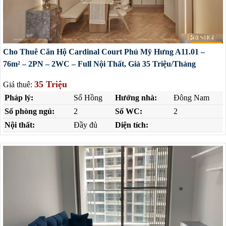
Cho Thuê Căn Hộ Cardinal Court Phú Mỹ Hưng A11.01 –
76m² – 2PN – 2WC – Full Nội Thất, Giá 35 Triệu/Tháng
35 Triệu
Giá thuê:
Pháp lý:
Sổ Hồng
Hướng nhà:
Đông Nam
Số phòng ngủ:
2
Số WC:
2
Nội thất:
Đầy đủ
Diện tích: