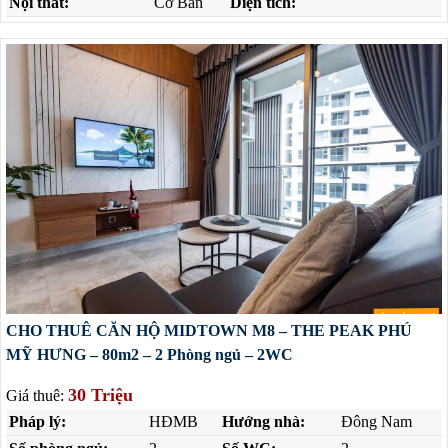
Nội thất:
Cơ Bản
Diện tích:
CHO THUÊ CĂN HỘ MIDTOWN M8 – THE PEAK PHÚ
MỸ HƯNG – 80m2 – 2 Phòng ngủ – 2WC
30 Triệu
Giá thuê:
Pháp lý:
HĐMB
Hướng nhà:
Đông Nam