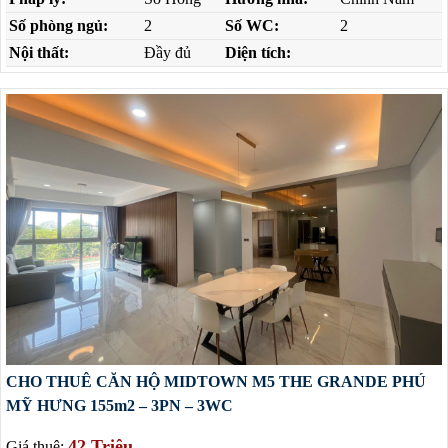
Số phòng ngủ:
2
Số WC:
2
Nội thất:
Đầy đủ
Diện tích:
CHO THUÊ CĂN HỘ MIDTOWN M5 THE GRANDE PHÚ
MỸ HƯNG 155m2 – 3PN – 3WC
42 Triệu
Giá thuê: