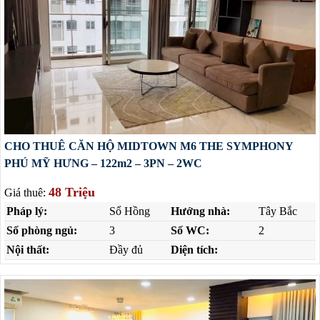
CHO THUÊ CĂN HỘ MIDTOWN M6 THE SYMPHONY
PHÚ MỸ HƯNG – 122m2 – 3PN – 2WC
48 Triệu
Giá thuê:
Pháp lý:
Sổ Hồng
Hướng nhà:
Tây Bắc
Số phòng ngủ:
3
Số WC:
2
Nội thất:
Đầy đủ
Diện tích: