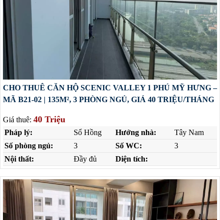
CHO THUÊ CĂN HỘ SCENIC VALLEY 1 PHÚ MỸ HƯNG –
MÃ B21-02 | 135M², 3 PHÒNG NGỦ, GIÁ 40 TRIỆU/THÁNG
40 Triệu
Giá thuê:
Pháp lý:
Sổ Hồng
Hướng nhà:
Tây Nam
Số phòng ngủ:
3
Số WC:
3
Nội thất:
Đầy đủ
Diện tích: