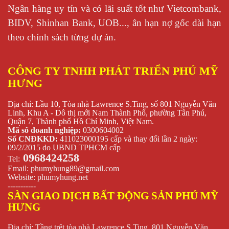
Ngân hàng uy tín và có lãi suất tốt như Vietcombank,
BIDV, Shinhan Bank, UOB..., ân hạn nợ gốc dài hạn
theo chính sách từng dự án.
CÔNG TY TNHH PHÁT TRIỂN PHÚ MỸ
HƯNG
Địa chỉ: Lầu 10, Tòa nhà Lawrence S.Ting, số 801 Nguyễn Văn
Linh, Khu A - Dô thị mới Nam Thành Phố, phường Tân Phú,
Quận 7, Thành phố Hồ Chí Minh, Việt Nam.
Mã số doanh nghiệp:
0300604002
Số CNĐKKD:
411023000195 cấp và thay đổi lần 2 ngày:
09/2/2015 do UBND TPHCM cấp
0968424258
Tel:
Email:
phumyhung89@gmail.com
Website:
phumyhung.net
-----------
SÀN GIAO DỊCH BẤT ĐỘNG SẢN PHÚ MỸ
HƯNG
Địa chỉ: Tầng trệt tòa nhà Lawrence S.Ting, 801 Nguyễn Văn