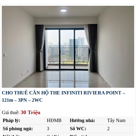
CHO THUÊ CĂN HỘ THE INFINITI RIVIERA POINT –
121m – 3PN – 2WC
30 Triệu
Giá thuê:
Pháp lý:
HĐMB
Hướng nhà:
Tây Nam
Số phòng ngủ:
3
Số WC:
2