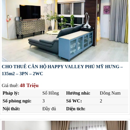
CHO THUÊ CĂN HỘ HAPPY VALLEY PHÚ MỸ HƯNG –
135m2 – 3PN – 2WC
48 Triệu
Giá thuê:
Pháp lý:
Sổ Hồng
Hướng nhà:
Đông Nam
Số phòng ngủ:
3
Số WC:
2
Nội thất:
Đầy đủ
Diện tích: