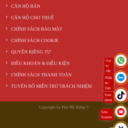
CĂN HỘ BÁN
CĂN HỘ CHO THUÊ
CHÍNH SÁCH BẢO MẬT
CHÍNH SÁCH COOKIE
QUYỀN RIÊNG TƯ
Gọi
ĐIỀU KHOẢN & ĐIỀU KIỆN
tư
vấn
CHÍNH SÁCH THANH TOÁN
ngay
Nhắn
tin
TUYÊN BỐ MIỄN TRỪ TRÁCH NHIỆM
Zalo
Xem
tiktok
Copyright by Phú Mỹ Hưng ©
Xem
Youtube