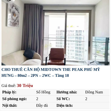
CHO THUÊ CĂN HỘ MIDTOWN THE PEAK PHÚ MỸ
HƯNG – 80m2 – 2PN – 2WC – Tầng 18
30 Triệu
Giá thuê:
Pháp lý:
Sổ Hồng
Hướng nhà:
Đông Nam
Số phòng ngủ:
2
Số WC:
2
Nội thất:
Đầy đủ
Diện tích: