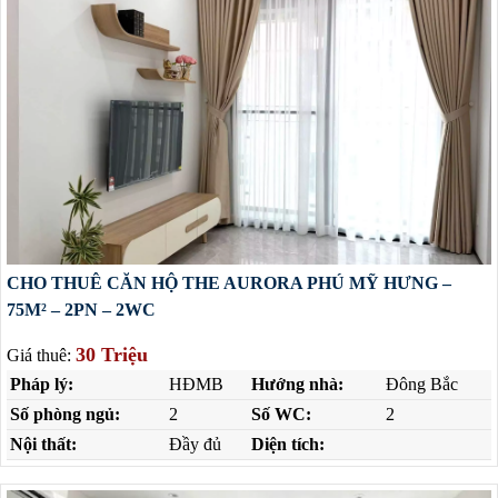
CHO THUÊ CĂN HỘ THE AURORA PHÚ MỸ HƯNG –
75M² – 2PN – 2WC
30 Triệu
Giá thuê:
Pháp lý:
HĐMB
Hướng nhà:
Đông Bắc
Số phòng ngủ:
2
Số WC:
2
Nội thất:
Đầy đủ
Diện tích: