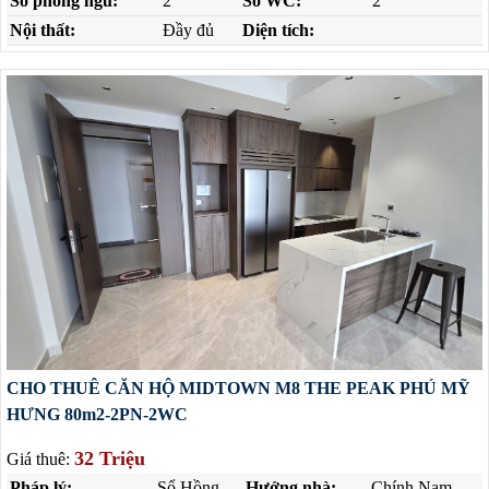
Số phòng ngủ:
2
Số WC:
2
Nội thất:
Đầy đủ
Diện tích:
CHO THUÊ CĂN HỘ MIDTOWN M8 THE PEAK PHÚ MỸ
HƯNG 80m2-2PN-2WC
32 Triệu
Giá thuê:
Pháp lý:
Sổ Hồng
Hướng nhà:
Chính Nam