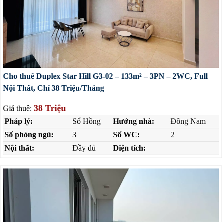
Cho thuê Duplex Star Hill G3-02 – 133m² – 3PN – 2WC, Full
Nội Thất, Chỉ 38 Triệu/Tháng
38 Triệu
Giá thuê:
Pháp lý:
Sổ Hồng
Hướng nhà:
Đông Nam
Số phòng ngủ:
3
Số WC:
2
Nội thất:
Đầy đủ
Diện tích: