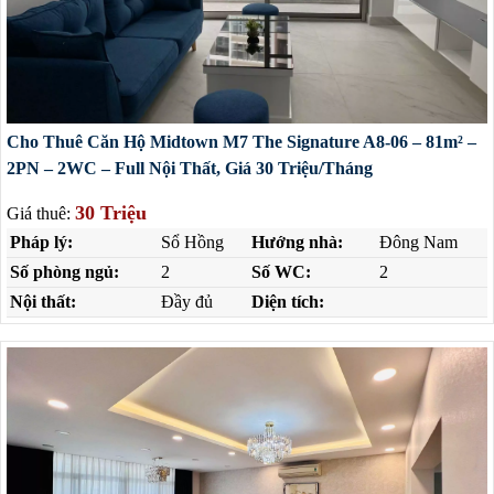
Cho Thuê Căn Hộ Midtown M7 The Signature A8-06 – 81m² –
2PN – 2WC – Full Nội Thất, Giá 30 Triệu/Tháng
30 Triệu
Giá thuê:
Pháp lý:
Sổ Hồng
Hướng nhà:
Đông Nam
Số phòng ngủ:
2
Số WC:
2
Nội thất:
Đầy đủ
Diện tích: