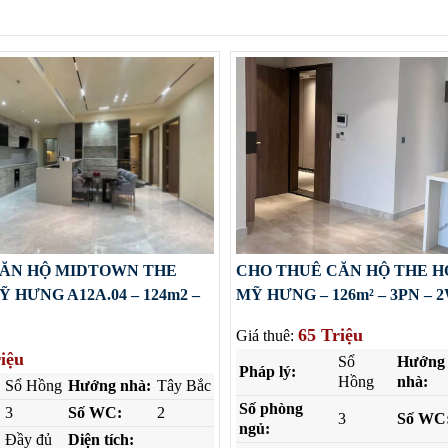
CĂN HỘ MIDTOWN THE
CHO THUÊ CĂN HỘ THE H
 HƯNG A12A.04 – 124m2 –
MỸ HƯNG – 126m² – 3PN – 
65 Triệu
Giá thuê:
iệu
Sổ
Hướng
Pháp lý:
Hồng
nhà:
Sổ Hồng
Hướng nhà:
Tây Bắc
Số phòng
3
Số WC:
2
3
Số WC
ngủ:
Đầy đủ
Diện tích: