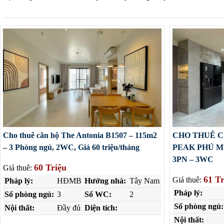
Cho thuê căn hộ The Antonia B1507 – 115m2
CHO THUÊ 
– 3 Phòng ngủ, 2WC, Giá 60 triệu/tháng
PEAK PHÚ MỸ
3PN – 3WC
60 Triệu
Giá thuê:
61 Tr
Giá thuê:
Pháp lý:
HĐMB
Hướng nhà:
Tây Nam
Pháp lý:
Số phòng ngủ:
3
Số WC:
2
Số phòng ngủ:
Nội thất:
Đầy đủ
Diện tích:
Nội thất: