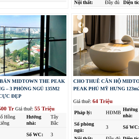
Nội thất:
Đầy đủ
Diện tí
 BÁN MIDTOWN THE PEAK
CHO THUÊ CĂN HỘ MIDT
G – 3 PHÒNG NGỦ 135M2
PEAK PHÚ MỸ HƯNG 123m2
CỰC ĐẸP
64 Triệu
Giá thuê:
500 Tr
55 Triệu
Giá thuê:
Hướng
Pháp lý:
HĐMB
nhà:
Sổ Hồng
Hướng
Tây
iêng
nhà:
Bắc
Số phòng
3
Số WC
ngủ:
Số WC:
3
Nội thất:
Đầy đủ
Diện tí