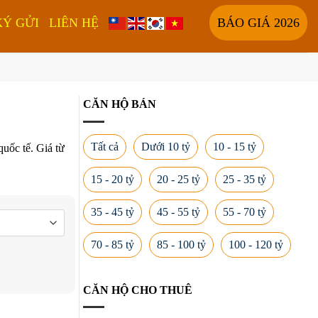
KÝ GỬI
LIÊN HỆ
BÁO GIÁ 2026
CĂN HỘ BÁN
Tất cả
Dưới 10 tỷ
10 - 15 tỷ
uốc tế. Giá từ
15 - 20 tỷ
20 - 25 tỷ
25 - 35 tỷ
35 - 45 tỷ
45 - 55 tỷ
55 - 70 tỷ
70 - 85 tỷ
85 - 100 tỷ
100 - 120 tỷ
CĂN HỘ CHO THUÊ