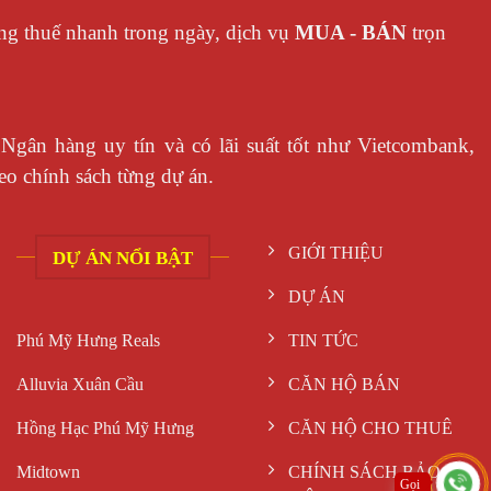
ng thuế nhanh trong ngày, dịch vụ
MUA - BÁN
trọn
Ngân hàng uy tín và có lãi suất tốt như Vietcombank,
o chính sách từng dự án.
GIỚI THIỆU
DỰ ÁN NỔI BẬT
DỰ ÁN
Phú Mỹ Hưng Reals
TIN TỨC
Alluvia Xuân Cầu
CĂN HỘ BÁN
Hồng Hạc Phú Mỹ Hưng
CĂN HỘ CHO THUÊ
Midtown
CHÍNH SÁCH BẢO
Gọi