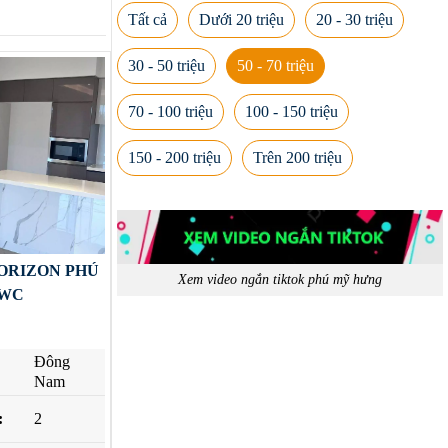
Tất cả
Dưới 20 triệu
20 - 30 triệu
30 - 50 triệu
50 - 70 triệu
70 - 100 triệu
100 - 150 triệu
150 - 200 triệu
Trên 200 triệu
ORIZON PHÚ
Xem video ngắn tiktok phú mỹ hưng
2WC
Đông
Nam
:
2