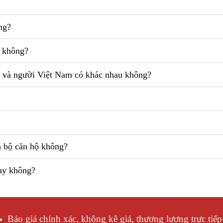
ng?
g không?
i và người Việt Nam có khác nhau không?
n bộ căn hộ không?
ay không?
Báo giá chính xác, không kê giá, thương lượng trực tiế