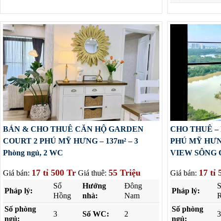
BÁN & CHO THUÊ CĂN HỘ GARDEN
CHO THUÊ –
COURT 2 PHÚ MỸ HƯNG – 137m² – 3
PHÚ MỸ HƯN
Phòng ngủ, 2 WC
VIEW SÔNG 
17 tỉ 500 Tr
55 Triệu
17 tỉ 
Giá bán:
Giá thuê:
Giá bán:
Sổ
Hướng
Đông
Pháp lý:
Pháp lý:
Hồng
nhà:
Nam
R
Số phòng
Số phòng
3
Số WC:
2
3
ngủ:
ngủ: