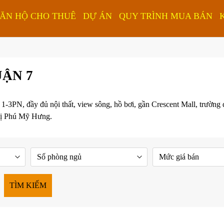
ĂN HỘ CHO THUÊ
DỰ ÁN
QUY TRÌNH MUA BÁN
ẬN 7
3PN, đầy đủ nội thất, view sông, hồ bơi, gần Crescent Mall, trường q
 thị Phú Mỹ Hưng.
TÌM KIẾM