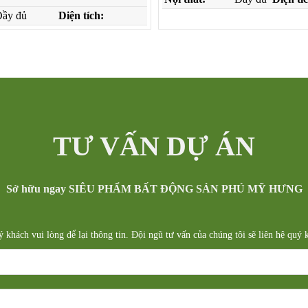
ầy đủ
Diện tích:
TƯ VẤN DỰ ÁN
Sở hữu ngay SIÊU PHẨM BẤT ĐỘNG SẢN PHÚ MỸ HƯNG
uý khách vui lòng để lại thông tin. Đội ngũ tư vấn của chúng tôi sẽ liên hệ quý