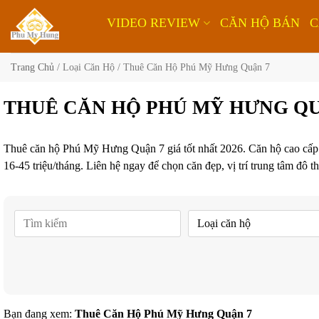
Bỏ
VIDEO REVIEW
CĂN HỘ BÁN
C
qua
nội
dung
Trang Chủ
/
Loại Căn Hộ
/
Thuê Căn Hộ Phú Mỹ Hưng Quận 7
THUÊ CĂN HỘ PHÚ MỸ HƯNG QU
Thuê căn hộ Phú Mỹ Hưng Quận 7 giá tốt nhất 2026. Căn hộ cao cấp 1-
16-45 triệu/tháng. Liên hệ ngay để chọn căn đẹp, vị trí trung tâm đô
Bạn đang xem:
Thuê Căn Hộ Phú Mỹ Hưng Quận 7