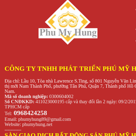
CÔNG TY TNHH PHÁT TRIỂN PHÚ MỸ 
Địa chỉ: Lầu 10, Tòa nhà Lawrence S.Ting, số 801 Nguyễn Văn Li
thị mới Nam Thành Phố, phường Tân Phú, Quận 7, Thành phố Hồ C
Nam.
Mã số doanh nghiệp:
0300604002
Số CNĐKKD:
411023000195 cấp và thay đổi lần 2 ngày: 09/2/2
TPHCM cấp
0968424258
Tel:
Email:
phumyhung89@gmail.com
Website:
phumyhung.net
-----------
SÀN GIAO DỊCH BẤT ĐỘNG SẢN PHÚ MỸ 