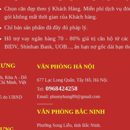
Chọn căn đẹp theo ý Khách Hàng. Miễn phí dịch vụ đó
gói không mất thời gian của Khách hàng.
Chỉ bán sản phẩm đã đầy đủ pháp lý.
Hỗ trợ vay ngân hàng 70 - 80% giá trị căn hộ từ các 
BIDV, Shinhan Bank, UOB..., ân hạn nợ gốc dài hạn the
HƯNG
VĂN PHÒNG HÀ NỘI
nh, Khu A - Dô
677 Lạc Long Quân, Tây Hồ, Hà Nội.
hí Minh, Việt
0968424258
Tel:
Email:
phumyhung89@gmail.com
015 do UBND
-----------
VĂN PHÒNG BẮC NINH
Phường Song Liễu, tỉnh Bắc Ninh.
HƯNG