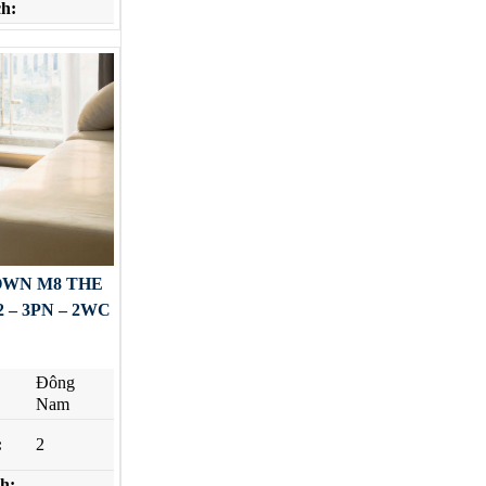
ch:
OWN M8 THE
 – 3PN – 2WC
Đông
Nam
:
2
ch: