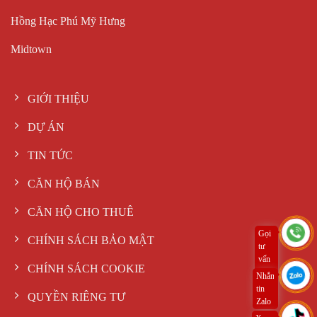
Hồng Hạc Phú Mỹ Hưng
Midtown
GIỚI THIỆU
DỰ ÁN
TIN TỨC
CĂN HỘ BÁN
CĂN HỘ CHO THUÊ
Gọi
CHÍNH SÁCH BẢO MẬT
tư
vấn
CHÍNH SÁCH COOKIE
ngay
Nhắn
tin
QUYỀN RIÊNG TƯ
Zalo