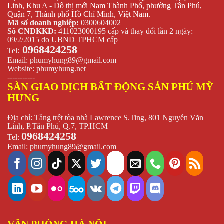
Linh, Khu A - Dô thị mới Nam Thành Phố, phường Tân Phú,
Quận 7, Thành phố Hồ Chí Minh, Việt Nam.
Mã số doanh nghiệp:
0300604002
Số CNĐKKD:
411023000195 cấp và thay đổi lần 2 ngày:
09/2/2015 do UBND TPHCM cấp
0968424258
Tel:
Email:
phumyhung89@gmail.com
Website:
phumyhung.net
-----------
SÀN GIAO DỊCH BẤT ĐỘNG SẢN PHÚ MỸ
HƯNG
Địa chỉ: Tầng trệt tòa nhà Lawrence S.Ting, 801 Nguyễn Văn
Linh, P.Tân Phú, Q.7, TP.HCM
0968424258
Tel:
Email:
phumyhung89@gmail.com
VĂN PHÒNG HÀ NỘI