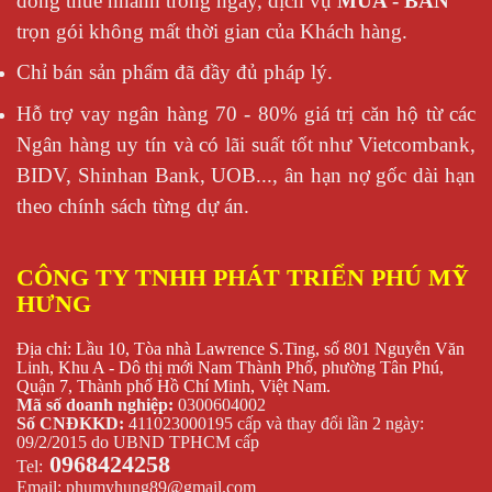
đóng thuế nhanh trong ngày, dịch vụ
MUA - BÁN
trọn gói không mất thời gian của Khách hàng.
Chỉ bán sản phẩm đã đầy đủ pháp lý.
Hỗ trợ vay ngân hàng 70 - 80% giá trị căn hộ từ các
Ngân hàng uy tín và có lãi suất tốt như Vietcombank,
BIDV, Shinhan Bank, UOB..., ân hạn nợ gốc dài hạn
theo chính sách từng dự án.
CÔNG TY TNHH PHÁT TRIỂN PHÚ MỸ
HƯNG
Địa chỉ: Lầu 10, Tòa nhà Lawrence S.Ting, số 801 Nguyễn Văn
Linh, Khu A - Dô thị mới Nam Thành Phố, phường Tân Phú,
Quận 7, Thành phố Hồ Chí Minh, Việt Nam.
Mã số doanh nghiệp:
0300604002
Số CNĐKKD:
411023000195 cấp và thay đổi lần 2 ngày:
09/2/2015 do UBND TPHCM cấp
0968424258
Tel:
Email:
phumyhung89@gmail.com