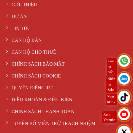
GIỚI THIỆU
DỰ ÁN
TIN TỨC
CĂN HỘ BÁN
CĂN HỘ CHO THUÊ
Gọi
CHÍNH SÁCH BẢO MẬT
tư
vấn
CHÍNH SÁCH COOKIE
ngay
Nhắn
tin
QUYỀN RIÊNG TƯ
Zalo
Xem
ĐIỀU KHOẢN & ĐIỀU KIỆN
tiktok
CHÍNH SÁCH THANH TOÁN
Xem
Youtube
TUYÊN BỐ MIỄN TRỪ TRÁCH NHIỆM