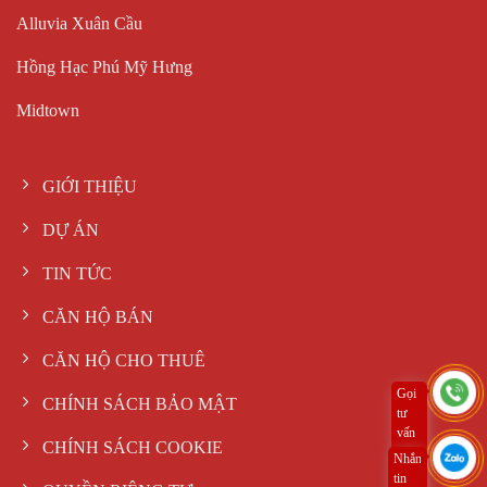
Alluvia Xuân Cầu
Hồng Hạc Phú Mỹ Hưng
Midtown
GIỚI THIỆU
DỰ ÁN
TIN TỨC
CĂN HỘ BÁN
CĂN HỘ CHO THUÊ
Gọi
CHÍNH SÁCH BẢO MẬT
tư
vấn
CHÍNH SÁCH COOKIE
ngay
Nhắn
tin