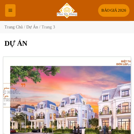
Bỏ
qua
BÁO GIÁ 2026
nội
dung
Trang Chủ
/
Dự Án
/
Trang 3
DỰ ÁN