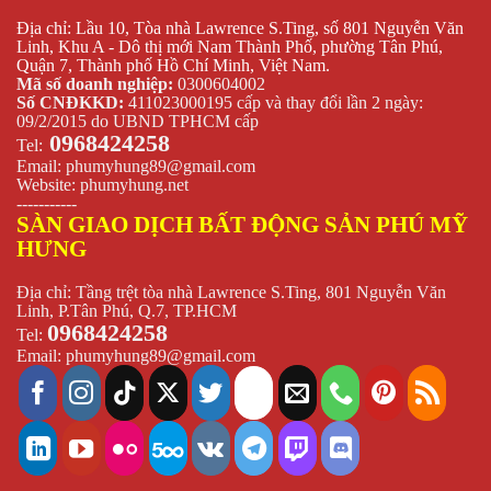
Địa chỉ: Lầu 10, Tòa nhà Lawrence S.Ting, số 801 Nguyễn Văn
Linh, Khu A - Dô thị mới Nam Thành Phố, phường Tân Phú,
Quận 7, Thành phố Hồ Chí Minh, Việt Nam.
Mã số doanh nghiệp:
0300604002
Số CNĐKKD:
411023000195 cấp và thay đổi lần 2 ngày:
09/2/2015 do UBND TPHCM cấp
0968424258
Tel:
Email:
phumyhung89@gmail.com
Website:
phumyhung.net
-----------
SÀN GIAO DỊCH BẤT ĐỘNG SẢN PHÚ MỸ
HƯNG
Địa chỉ: Tầng trệt tòa nhà Lawrence S.Ting, 801 Nguyễn Văn
Linh, P.Tân Phú, Q.7, TP.HCM
0968424258
Tel:
Email:
phumyhung89@gmail.com