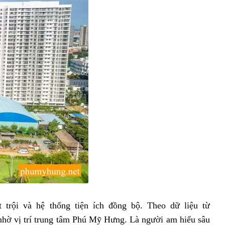
trội và hệ thống tiện ích đồng bộ. Theo dữ liệu từ
 nhờ vị trí trung tâm Phú Mỹ Hưng. Là người am hiểu sâu