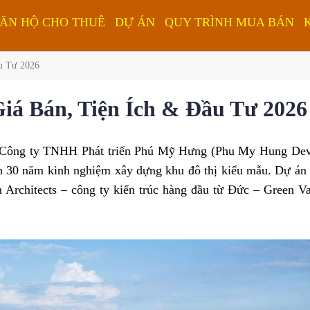
ĂN HỘ CHO THUÊ
DỰ ÁN
QUY TRÌNH MUA BÁN
ầu Tư 2026
iá Bán, Tiện Ích & Đầu Tư 2026
 Công ty TNHH Phát triển Phú Mỹ Hưng (Phu My Hung Deve
ơn 30 năm kinh nghiệm xây dựng khu đô thị kiểu mẫu. Dự án 
Architects – công ty kiến trúc hàng đầu từ Đức – Green V