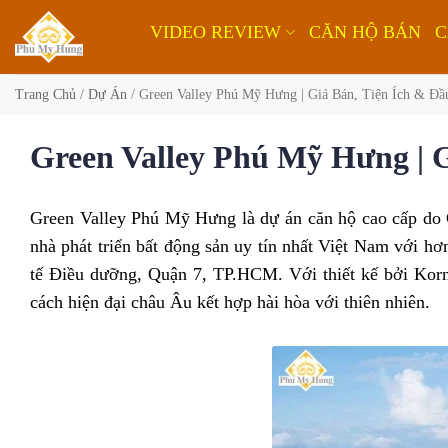
Bỏ
VIDEO REVIEW
CĂN HỘ BÁN
C
qua
nội
dung
Trang Chủ
/
Dự Án
/
Green Valley Phú Mỹ Hưng | Giá Bán, Tiện Ích & Đ
Green Valley Phú Mỹ Hưng | G
Green Valley Phú Mỹ Hưng là dự án căn hộ cao cấp do
nhà phát triển bất động sản uy tín nhất Việt Nam với h
tế Điều dưỡng, Quận 7, TP.HCM. Với thiết kế bởi Korn 
cách hiện đại châu Âu kết hợp hài hòa với thiên nhiên.