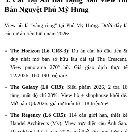
Bán Nguyệt Phú Mỹ Hưng
View hồ là “vàng ròng” tại Phú Mỹ Hưng. Dưới đây là
các dự án tiêu biểu năm 2026:
The Horizon (Lô CR8-3)
: Dự án căn hộ đầu tiên &
duy nhất mở bán sở hữu lâu dài tại The Crescent.
View panorama 270° hồ. Giá giao dịch thực tế
T2/2026: 160-190 triệu/m².
The Galaxy (Lô CR9)
: Siêu phẩm 2026, 2 tòa 18
tầng, mật độ chỉ 28%. View hồ + shophouse khối đế.
Mở bán Q3/2026, giá dự kiến từ 118 triệu/m².
The Regency (Lô CR5)
: 114 căn giới hạn, thiết kế
Handel Architects (Mỹ). View trực diện cầu Ánh Sao.
Đã sold out đợt 1 năm 2025, giá thứ cấp tăng 15% chỉ