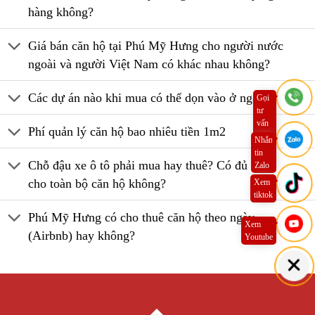
hàng không?
Giá bán căn hộ tại Phú Mỹ Hưng cho người nước
ngoài và người Việt Nam có khác nhau không?
Các dự án nào khi mua có thể dọn vào ở ngay?
Gọi
tư
vấn
Phí quản lý căn hộ bao nhiêu tiền 1m2
ngay
Nhắn
tin
Chỗ đậu xe ô tô phải mua hay thuê? Có đủ chỗ
Zalo
cho toàn bộ căn hộ không?
Xem
tiktok
Phú Mỹ Hưng có cho thuê căn hộ theo ngày
Xem
(Airbnb) hay không?
Youtube