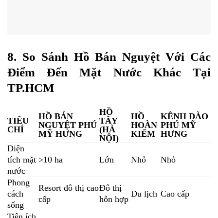
8. So Sánh Hồ Bán Nguyệt Với Các
Điểm Đến Mặt Nước Khác Tại
TP.HCM
HỒ
HỒ BÁN
HỒ
KÊNH ĐÀO
TIÊU
TÂY
NGUYỆT PHÚ
HOÀN
PHÚ MỸ
CHÍ
(HÀ
MỸ HƯNG
KIẾM
HƯNG
NỘI)
Diện
tích mặt
>10 ha
Lớn
Nhỏ
Nhỏ
nước
Phong
Resort đô thị cao
Đô thị
cách
Du lịch
Cao cấp
cấp
hỗn hợp
sống
Tiện ích