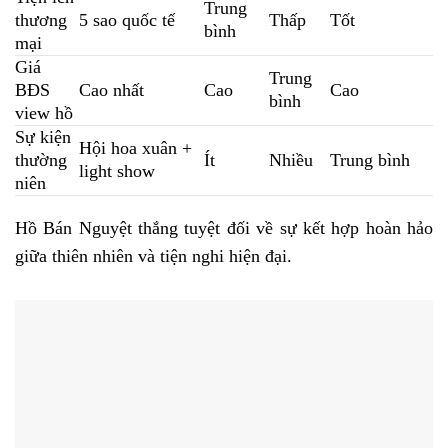
Trung
thương
5 sao quốc tế
Thấp
Tốt
bình
mại
Giá
Trung
BĐS
Cao nhất
Cao
Cao
bình
view hồ
Sự kiện
Hội hoa xuân +
thường
Ít
Nhiều
Trung bình
light show
niên
Hồ Bán Nguyệt thắng tuyệt đối về sự kết hợp hoàn hảo
giữa thiên nhiên và tiện nghi hiện đại.