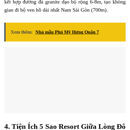
kết hợp đường đá granite dạo bộ rộng 6-8m, tạo không
gian đi bộ ven hồ dài nhất Nam Sài Gòn (700m).
Xem thêm:
Nhà mẫu Phú Mỹ Hưng Quận 7
4. Tiện Ích 5 Sao Resort Giữa Lòng Đô