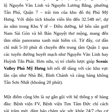
lộ Nguyễn Văn Linh và Nguyễn Lương Bằng, phường
Tân Phú, Quận 7 – trái tim của khu đô thị Phú Mỹ
Hưng. Với diện tích khuôn viên lên đến 32.548 m², dự
án nằm trong Khu Y tế – Điều dưỡng, kế bên sân golf
Nam Sài Gòn và hồ Bán Nguyệt thơ mộng, mang đến
tầm nhìn panorama xanh mát hiếm có. Từ đây, cư dân
chỉ mất 5-10 phút di chuyển đến trung tâm Quận 1 qua
các tuyến đường huyết mạch như Nguyễn Văn Linh hay
Huỳnh Tấn Phát. Hơn nữa, vị trí chiến lược giúp
Scenic
Valley Phú Mỹ Hưng
kết nối dễ dàng với các khu vực
lân cận như Nhà Bè, Bình Chánh và cảng hàng không
Tân Sơn Nhất (khoảng 20 phút).
Một điểm cộng lớn là sự gần gũi với hệ thống y tế hàng
đầu: Bệnh viện FV, Bệnh viện Tim Tâm Đức chỉ cách
vài trăm mét, đảm bảo chăm sóc sức khỏe 24/7 cho cư