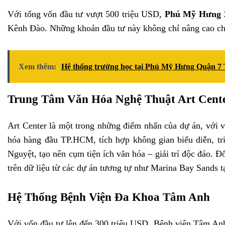
Với tổng vốn đầu tư vượt 500 triệu USD,
Phú Mỹ Hưng 
Kênh Đào. Những khoản đầu tư này không chỉ nâng cao chất
Xem thêm:
Hệ thống trường học tại Phú Mỹ Hưng Quận
Trung Tâm Văn Hóa Nghệ Thuật Art Cen
Art Center là một trong những điểm nhấn của dự án, với v
hóa hàng đầu TP.HCM, tích hợp không gian biểu diễn, tri
Nguyệt, tạo nên cụm tiện ích văn hóa – giải trí độc đáo. Đố
trên dữ liệu từ các dự án tương tự như Marina Bay Sands t
Hệ Thống Bệnh Viện Đa Khoa Tâm Anh
Với vốn đầu tư lên đến 300 triệu USD, Bệnh viện Tâm Anh