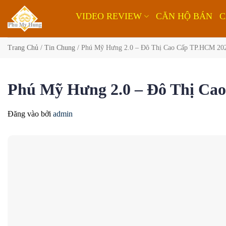
Bỏ
VIDEO REVIEW
CĂN HỘ BÁN
C
qua
nội
dung
Trang Chủ
/
Tin Chung
/
Phú Mỹ Hưng 2.0 – Đô Thị Cao Cấp TP.HCM 20
Phú Mỹ Hưng 2.0 – Đô Thị Ca
Đăng vào
bởi
admin