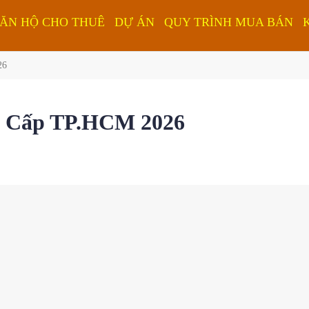
ĂN HỘ CHO THUÊ
DỰ ÁN
QUY TRÌNH MUA BÁN
26
o Cấp TP.HCM 2026