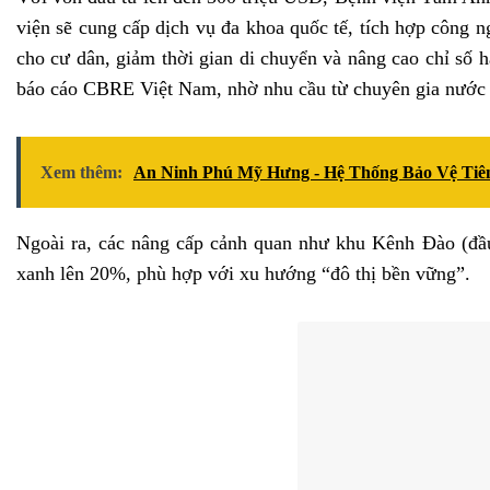
viện sẽ cung cấp dịch vụ đa khoa quốc tế, tích hợp công n
cho cư dân, giảm thời gian di chuyển và nâng cao chỉ số 
báo cáo CBRE Việt Nam, nhờ nhu cầu từ chuyên gia nước n
Xem thêm:
An Ninh Phú Mỹ Hưng - Hệ Thống Bảo Vệ Tiê
Ngoài ra, các nâng cấp cảnh quan như khu Kênh Đào (đầu 
xanh lên 20%, phù hợp với xu hướng “đô thị bền vững”.