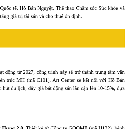
 Quốc tế, Hồ Bán Nguyệt, Thể thao Chăm sóc Sức khỏe và
g giá trị tài sản và cho thuê ổn định.
t động từ 2027, công trình này sẽ trở thành trung tâm văn
Kiến trúc MH (mã C101), Art Center sẽ kết nối với Hồ Bán
ức hút du lịch, đẩy giá bất động sản lân cận lên 10-15%, dựa
 Hưng 2.0
. Thiết kế từ Công ty GOOME (mã H132), bệnh