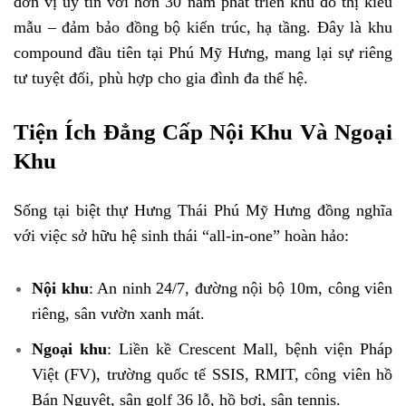
đơn vị uy tín với hơn 30 năm phát triển khu đô thị kiểu
mẫu – đảm bảo đồng bộ kiến trúc, hạ tầng. Đây là khu
compound đầu tiên tại Phú Mỹ Hưng, mang lại sự riêng
tư tuyệt đối, phù hợp cho gia đình đa thế hệ.
Tiện Ích Đẳng Cấp Nội Khu Và Ngoại
Khu
Sống tại biệt thự Hưng Thái Phú Mỹ Hưng đồng nghĩa
với việc sở hữu hệ sinh thái “all-in-one” hoàn hảo:
Nội khu
: An ninh 24/7, đường nội bộ 10m, công viên
riêng, sân vườn xanh mát.
Ngoại khu
: Liền kề Crescent Mall, bệnh viện Pháp
Việt (FV), trường quốc tế SSIS, RMIT, công viên hồ
Bán Nguyệt, sân golf 36 lỗ, hồ bơi, sân tennis.