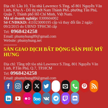
Địa chỉ: Lầu 10, Tòa nhà Lawrence S.Ting, số 801 Nguyễn Văn
Linh, Khu A - Dô thị mới Nam Thành Phố, phường Tân Phú,
Quận 7, Thành phố Hồ Chí Minh, Việt Nam.
Mã số doanh nghiệp:
0300604002
Số CNĐKKD:
411023000195 cấp và thay đổi lần 2 ngày:
09/2/2015 do UBND TPHCM cấp
0968424258
Tel:
Email:
phumyhung89@gmail.com
Website:
phumyhung.net
-----------
SÀN GIAO DỊCH BẤT ĐỘNG SẢN PHÚ MỸ
HƯNG
Địa chỉ: Tầng trệt tòa nhà Lawrence S.Ting, 801 Nguyễn Văn
Linh, P.Tân Phú, Q.7, TP.HCM
0968424258
Tel:
Email:
phumyhung89@gmail.com