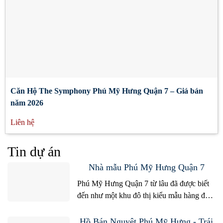
Căn Hộ The Symphony Phú Mỹ Hưng Quận 7 – Giá bán
năm 2026
Liên hệ
Tin dự án
Nhà mẫu Phú Mỹ Hưng Quận 7
Phú Mỹ Hưng Quận 7 từ lâu đã được biết
đến như một khu đô thị kiểu mẫu hàng đầu
Việt Nam, nơi hội tụ hoàn hảo giữa quy
hoạch hiện đại, không gian xanh sạch và
Hồ Bán Nguyệt Phú Mỹ Hưng - Trái