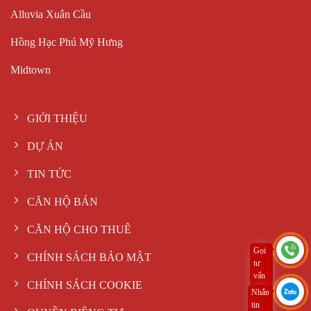
Alluvia Xuân Cầu
Hồng Hạc Phú Mỹ Hưng
Midtown
GIỚI THIỆU
DỰ ÁN
TIN TỨC
CĂN HỘ BÁN
CĂN HỘ CHO THUÊ
Gọi
CHÍNH SÁCH BẢO MẬT
tư
vấn
CHÍNH SÁCH COOKIE
ngay
Nhắn
tin