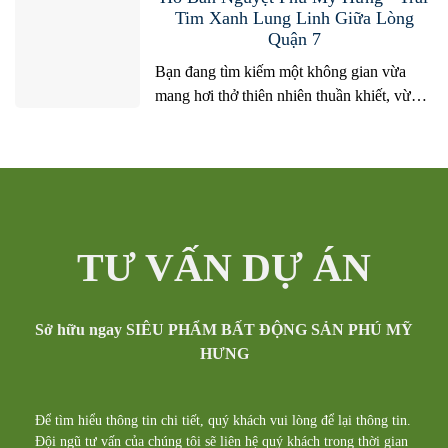
cộng đồng văn minh quốc tế. Trong hành
Tim Xanh Lung Linh Giữa Lòng
Quận 7
trình khám phá và lựa chọn bất động sản
tại...
Bạn đang tìm kiếm một không gian vừa
mang hơi thở thiên nhiên thuần khiết, vừa
hội tụ nhịp sống hiện đại sôi động ngay
giữa trung tâm Nam Sài Gòn? Hồ Bán
Nguyệt Phú Mỹ Hưng chính là câu trả lời
hoàn hảo nhất năm 2026. Không chỉ là một
hồ nước nhân tạo...
TƯ VẤN DỰ ÁN
Sở hữu ngay SIÊU PHẨM BẤT ĐỘNG SẢN PHÚ MỸ
HƯNG
Để tìm hiểu thông tin chi tiết, quý khách vui lòng để lại thông tin.
Đội ngũ tư vấn của chúng tôi sẽ liên hệ quý khách trong thời gian