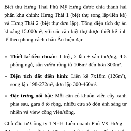
Biệt thự Hưng Thái Phú Mỹ Hưng được chia thành hai
phân khu chính: Hưng Thái 1 (biệt thự song lập/liền kề)
và Hưng Thái 2 (biệt thự đơn lập). Tổng diện tích dự án
khoảng 15.000m², với các căn biệt thự được thiết kế tinh
tế theo phong cách châu Âu hiện đại:
Thiết kế tiêu chuẩn
: 1 trệt, 2 lầu + sân thượng, 4-5
phòng ngủ, sân vườn rộng từ 106m² đến hơn 300m².
Diện tích đất điển hình
: Liền kề 7x18m (126m²),
song lập 198-272m², đơn lập 300-460m².
Đặc trưng nổi bật
: Mỗi căn có khuôn viên cây xanh
phía sau, gara ô tô rộng, nhiều cửa sổ đón ánh sáng tự
nhiên và view công viên/sông.
Chủ đầu tư Công ty TNHH Liên doanh Phú Mỹ Hưng –