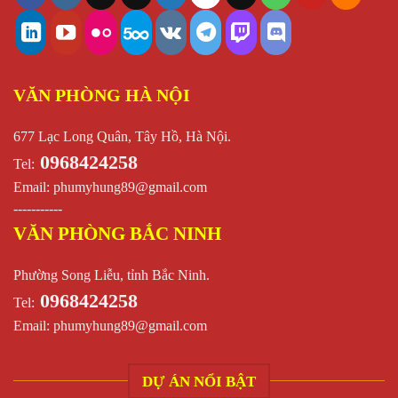
VĂN PHÒNG HÀ NỘI
677 Lạc Long Quân, Tây Hồ, Hà Nội.
0968424258
Tel:
Email:
phumyhung89@gmail.com
-----------
VĂN PHÒNG BẮC NINH
Phường Song Liễu, tỉnh Bắc Ninh.
0968424258
Tel:
Email:
phumyhung89@gmail.com
DỰ ÁN NỔI BẬT