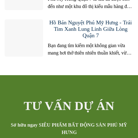
đến như một khu đô thị kiểu mẫu hàng đầu
Việt Nam, nơi hội tụ hoàn hảo giữa quy
hoạch hiện đại, không gian xanh sạch và
Hồ Bán Nguyệt Phú Mỹ Hưng - Trái
cộng đồng văn minh quốc tế. Trong hành
Tim Xanh Lung Linh Giữa Lòng
Quận 7
trình khám phá và lựa chọn bất động sản
tại...
Bạn đang tìm kiếm một không gian vừa
mang hơi thở thiên nhiên thuần khiết, vừa
hội tụ nhịp sống hiện đại sôi động ngay
giữa trung tâm Nam Sài Gòn? Hồ Bán
Nguyệt Phú Mỹ Hưng chính là câu trả lời
hoàn hảo nhất năm 2026. Không chỉ là một
hồ nước nhân tạo...
TƯ VẤN DỰ ÁN
Sở hữu ngay SIÊU PHẨM BẤT ĐỘNG SẢN PHÚ MỸ
HƯNG