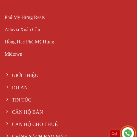
Phú Mỹ Hưng Reals
Alluvia Xuân Cầu
Hồng Hạc Phú Mỹ Hưng
Midtown
GIỚI THIỆU
DỰ ÁN
TIN TỨC
CĂN HỘ BÁN
CĂN HỘ CHO THUÊ
Gọi
CHÍNH SÁCH BẢO MẬT