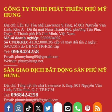
CÔNG TY TNHH PHÁT TRIỂN PHÚ MỸ
HƯNG
Địa chỉ: Lầu 10, Tòa nhà Lawrence S.Ting, số 801 Nguyễn Văn
Linh, Khu A - Dô thị mới Nam Thành Phố, phường Tân Phú,
Quận 7, Thành phố Hồ Chí Minh, Việt Nam.
Mã số doanh nghiệp:
0300604002
Số CNĐKKD:
411023000195 cấp và thay đổi lần 2 ngày:
09/2/2015 do UBND TPHCM cấp
0968424258
Tel:
Email:
phumyhung89@gmail.com
Website:
phumyhung.net
-----------
SÀN GIAO DỊCH BẤT ĐỘNG SẢN PHÚ MỸ
HƯNG
Địa chỉ: Tầng trệt tòa nhà Lawrence S.Ting, 801 Nguyễn Văn
Linh, P.Tân Phú, Q.7, TP.HCM
0968424258
Tel:
Email:
phumyhung89@gmail.com