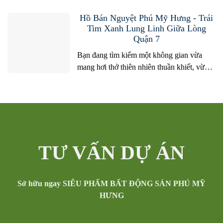
Việt Nam, nơi hội tụ hoàn hảo giữa quy
hoạch hiện đại, không gian xanh sạch và
Hồ Bán Nguyệt Phú Mỹ Hưng - Trái
cộng đồng văn minh quốc tế. Trong hành
Tim Xanh Lung Linh Giữa Lòng
Quận 7
trình khám phá và lựa chọn bất động sản
tại...
Bạn đang tìm kiếm một không gian vừa
mang hơi thở thiên nhiên thuần khiết, vừa
hội tụ nhịp sống hiện đại sôi động ngay
giữa trung tâm Nam Sài Gòn? Hồ Bán
Nguyệt Phú Mỹ Hưng chính là câu trả lời
hoàn hảo nhất năm 2026. Không chỉ là một
hồ nước nhân tạo...
TƯ VẤN DỰ ÁN
Sở hữu ngay SIÊU PHẨM BẤT ĐỘNG SẢN PHÚ MỸ
HƯNG