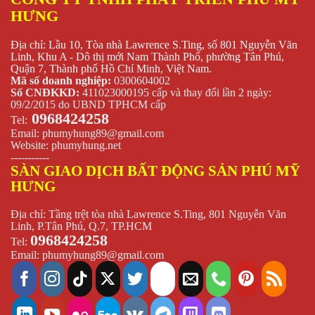
HƯNG
Địa chỉ: Lầu 10, Tòa nhà Lawrence S.Ting, số 801 Nguyễn Văn
Linh, Khu A - Dô thị mới Nam Thành Phố, phường Tân Phú,
Quận 7, Thành phố Hồ Chí Minh, Việt Nam.
Mã số doanh nghiệp:
0300604002
Số CNĐKKD:
411023000195 cấp và thay đổi lần 2 ngày:
09/2/2015 do UBND TPHCM cấp
0968424258
Tel:
Email:
phumyhung89@gmail.com
Website:
phumyhung.net
-----------
SÀN GIAO DỊCH BẤT ĐỘNG SẢN PHÚ MỸ
HƯNG
Địa chỉ: Tầng trệt tòa nhà Lawrence S.Ting, 801 Nguyễn Văn
Linh, P.Tân Phú, Q.7, TP.HCM
0968424258
Tel:
Email:
phumyhung89@gmail.com