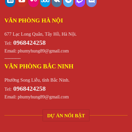
VĂN PHÒNG HÀ NỘI
677 Lạc Long Quân, Tây Hồ, Hà Nội.
0968424258
Tel:
Email:
phumyhung89@gmail.com
-----------
VĂN PHÒNG BẮC NINH
Phường Song Liễu, tỉnh Bắc Ninh.
0968424258
Tel:
Email:
phumyhung89@gmail.com
DỰ ÁN NỔI BẬT