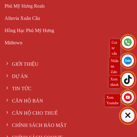
Phú Mỹ Hưng Reals
Alluvia Xuân Cầu
Hồng Hạc Phú Mỹ Hưng
Midtown
Gọi
tư
vấn
ngay
Nhắn
GIỚI THIỆU
tin
Zalo
DỰ ÁN
Xem
tiktok
TIN TỨC
Xem
CĂN HỘ BÁN
Youtube
CĂN HỘ CHO THUÊ
CHÍNH SÁCH BẢO MẬT