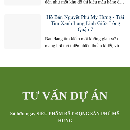
đến như một khu đô thị kiểu mẫu hàng đầu
Việt Nam, nơi hội tụ hoàn hảo giữa quy
hoạch hiện đại, không gian xanh sạch và
Hồ Bán Nguyệt Phú Mỹ Hưng - Trái
cộng đồng văn minh quốc tế. Trong hành
Tim Xanh Lung Linh Giữa Lòng
Quận 7
trình khám phá và lựa chọn bất động sản
tại...
Bạn đang tìm kiếm một không gian vừa
mang hơi thở thiên nhiên thuần khiết, vừa
hội tụ nhịp sống hiện đại sôi động ngay
giữa trung tâm Nam Sài Gòn? Hồ Bán
Nguyệt Phú Mỹ Hưng chính là câu trả lời
hoàn hảo nhất năm 2026. Không chỉ là một
hồ nước nhân tạo...
TƯ VẤN DỰ ÁN
Sở hữu ngay SIÊU PHẨM BẤT ĐỘNG SẢN PHÚ MỸ
HƯNG