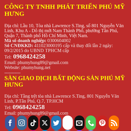
CÔNG TY TNHH PHÁT TRIỂN PHÚ MỸ
HƯNG
Địa chỉ: Lầu 10, Tòa nhà Lawrence S.Ting, số 801 Nguyễn Văn
Linh, Khu A - Dô thị mới Nam Thành Phố, phường Tân Phú,
Quận 7, Thành phố Hồ Chí Minh, Việt Nam.
Mã số doanh nghiệp:
0300604002
Số CNĐKKD:
411023000195 cấp và thay đổi lần 2 ngày:
09/2/2015 do UBND TPHCM cấp
0968424258
Tel:
Email:
phumyhung89@gmail.com
Website:
phumyhung.net
-----------
SÀN GIAO DỊCH BẤT ĐỘNG SẢN PHÚ MỸ
HƯNG
Địa chỉ: Tầng trệt tòa nhà Lawrence S.Ting, 801 Nguyễn Văn
Linh, P.Tân Phú, Q.7, TP.HCM
0968424258
Tel:
Email:
phumyhung89@gmail.com