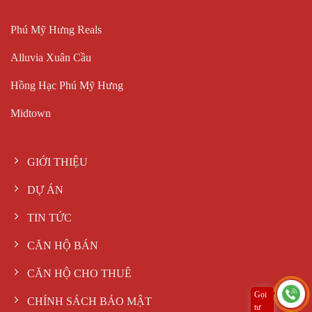
Phú Mỹ Hưng Reals
Alluvia Xuân Cầu
Hồng Hạc Phú Mỹ Hưng
Midtown
GIỚI THIỆU
DỰ ÁN
TIN TỨC
CĂN HỘ BÁN
CĂN HỘ CHO THUÊ
Gọi
CHÍNH SÁCH BẢO MẬT
tư