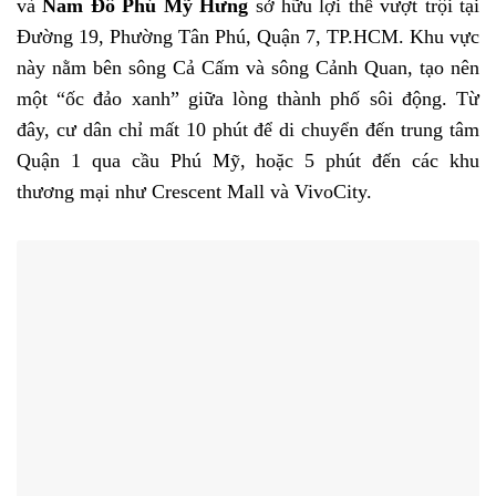
và
Nam Đô Phú Mỹ Hưng
sở hữu lợi thế vượt trội tại
Đường 19, Phường Tân Phú, Quận 7, TP.HCM. Khu vực
này nằm bên sông Cả Cấm và sông Cảnh Quan, tạo nên
một “ốc đảo xanh” giữa lòng thành phố sôi động. Từ
đây, cư dân chỉ mất 10 phút để di chuyển đến trung tâm
Quận 1 qua cầu Phú Mỹ, hoặc 5 phút đến các khu
thương mại như Crescent Mall và VivoCity.