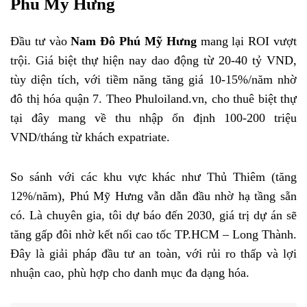
Phú Mỹ Hưng
Đầu tư vào
Nam Đô Phú Mỹ Hưng
mang lại ROI vượt
trội. Giá biệt thự hiện nay dao động từ 20-40 tỷ VND,
tùy diện tích, với tiềm năng tăng giá 10-15%/năm nhờ
đô thị hóa quận 7. Theo Phuloiland.vn, cho thuê biệt thự
tại đây mang về thu nhập ổn định 100-200 triệu
VND/tháng từ khách expatriate.
So sánh với các khu vực khác như Thủ Thiêm (tăng
12%/năm), Phú Mỹ Hưng vẫn dẫn đầu nhờ hạ tầng sẵn
có. Là chuyên gia, tôi dự báo đến 2030, giá trị dự án sẽ
tăng gấp đôi nhờ kết nối cao tốc TP.HCM – Long Thành.
Đây là giải pháp đầu tư an toàn, với rủi ro thấp và lợi
nhuận cao, phù hợp cho danh mục đa dạng hóa.