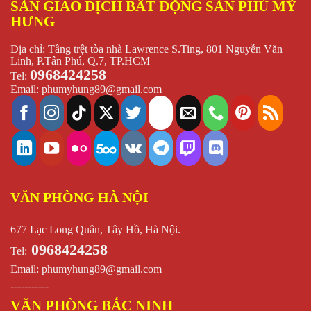
SÀN GIAO DỊCH BẤT ĐỘNG SẢN PHÚ MỸ
HƯNG
Địa chỉ: Tầng trệt tòa nhà Lawrence S.Ting, 801 Nguyễn Văn
Linh, P.Tân Phú, Q.7, TP.HCM
0968424258
Tel:
Email:
phumyhung89@gmail.com
VĂN PHÒNG HÀ NỘI
677 Lạc Long Quân, Tây Hồ, Hà Nội.
0968424258
Tel:
Email:
phumyhung89@gmail.com
-----------
VĂN PHÒNG BẮC NINH