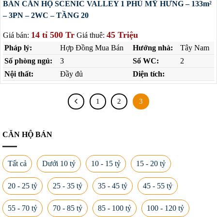
BÁN CĂN HỘ SCENIC VALLEY 1 PHÚ MỸ HƯNG – 133m²
– 3PN – 2WC – TẦNG 20
14 tỉ 500 Tr
45 Triệu
Giá bán:
Giá thuê:
Pháp lý:
Hợp Đồng Mua Bán
Hướng nhà:
Tây Nam
Số phòng ngủ:
3
Số WC:
2
Nội thất:
Đầy đủ
Diện tích:
1
2
3
CĂN HỘ BÁN
Tất cả
Dưới 10 tỷ
10 - 15 tỷ
15 - 20 tỷ
20 - 25 tỷ
25 - 35 tỷ
35 - 45 tỷ
45 - 55 tỷ
55 - 70 tỷ
70 - 85 tỷ
85 - 100 tỷ
100 - 120 tỷ