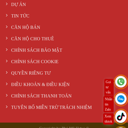
DỰ ÁN
TIN TỨC
CĂN HỘ BÁN
CĂN HỘ CHO THUÊ
CHÍNH SÁCH BẢO MẬT
CHÍNH SÁCH COOKIE
QUYỀN RIÊNG TƯ
Gọi
ĐIỀU KHOẢN & ĐIỀU KIỆN
tư
vấn
CHÍNH SÁCH THANH TOÁN
ngay
Nhắn
tin
TUYÊN BỐ MIỄN TRỪ TRÁCH NHIỆM
Zalo
Xem
tiktok