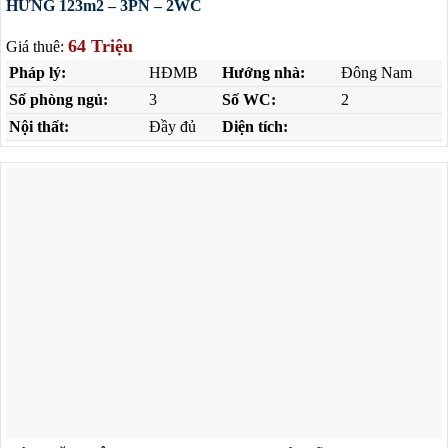
HƯNG 123m2 – 3PN – 2WC
64 Triệu
Giá thuê:
Pháp lý:
HĐMB
Hướng nhà:
Đông Nam
Số phòng ngủ:
3
Số WC:
2
Nội thất:
Đầy đủ
Diện tích: