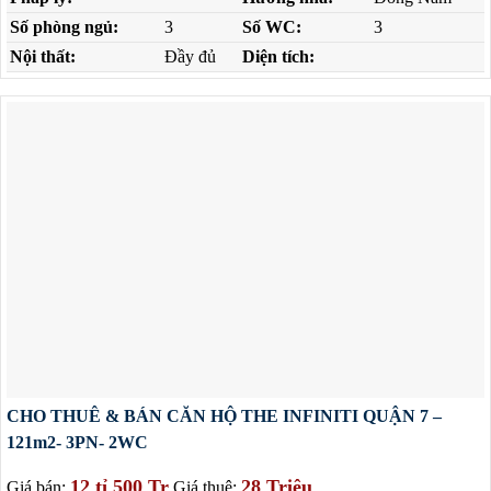
Số phòng ngủ:
3
Số WC:
3
Nội thất:
Đầy đủ
Diện tích:
CHO THUÊ & BÁN CĂN HỘ THE INFINITI QUẬN 7 –
121m2- 3PN- 2WC
12 tỉ 500 Tr
28 Triệu
Giá bán:
Giá thuê: