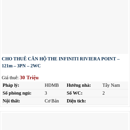
CHO THUÊ CĂN HỘ THE INFINITI RIVIERA POINT –
121m – 3PN – 2WC
30 Triệu
Giá thuê:
Pháp lý:
HĐMB
Hướng nhà:
Tây Nam
Số phòng ngủ:
3
Số WC:
2
Nội thất:
Cơ Bản
Diện tích: