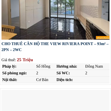
CHO THUÊ CĂN HỘ THE VIEW RIVIERA POINT – 93m² –
2PN – 2WC
25 Triệu
Giá thuê:
Pháp lý:
Sổ Hồng
Hướng nhà:
Đông Nam
Số phòng ngủ:
2
Số WC:
2
Nội thất:
Cơ Bản
Diện tích: