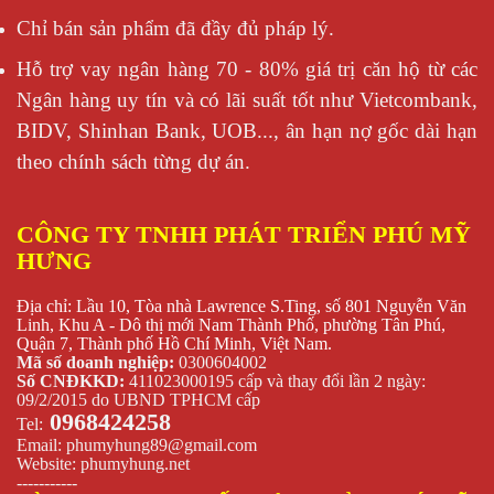
Chỉ bán sản phẩm đã đầy đủ pháp lý.
Hỗ trợ vay ngân hàng 70 - 80% giá trị căn hộ từ các
Ngân hàng uy tín và có lãi suất tốt như Vietcombank,
BIDV, Shinhan Bank, UOB..., ân hạn nợ gốc dài hạn
theo chính sách từng dự án.
CÔNG TY TNHH PHÁT TRIỂN PHÚ MỸ
HƯNG
Địa chỉ: Lầu 10, Tòa nhà Lawrence S.Ting, số 801 Nguyễn Văn
Linh, Khu A - Dô thị mới Nam Thành Phố, phường Tân Phú,
Quận 7, Thành phố Hồ Chí Minh, Việt Nam.
Mã số doanh nghiệp:
0300604002
Số CNĐKKD:
411023000195 cấp và thay đổi lần 2 ngày:
09/2/2015 do UBND TPHCM cấp
0968424258
Tel:
Email:
phumyhung89@gmail.com
Website:
phumyhung.net
-----------