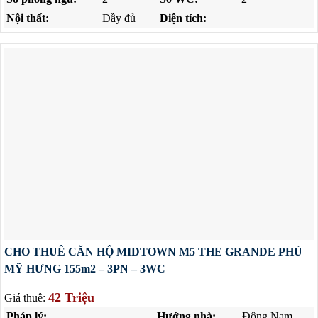
Nội thất:
Đầy đủ
Diện tích:
CHO THUÊ CĂN HỘ MIDTOWN M5 THE GRANDE PHÚ
MỸ HƯNG 155m2 – 3PN – 3WC
42 Triệu
Giá thuê:
Pháp lý:
Hướng nhà:
Đông Nam