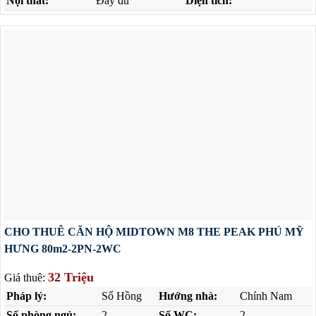
Nội thất:
Đầy đủ
Diện tích:
CHO THUÊ CĂN HỘ MIDTOWN M8 THE PEAK PHÚ MỸ
HƯNG 80m2-2PN-2WC
32 Triệu
Giá thuê:
Pháp lý:
Sổ Hồng
Hướng nhà:
Chính Nam
Số phòng ngủ:
2
Số WC:
2