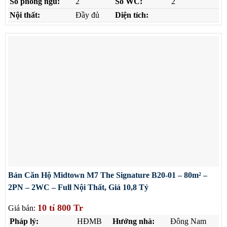
Số phòng ngủ:
2
Số WC:
2
Nội thất:
Đầy đủ
Diện tích:
Bán Căn Hộ Midtown M7 The Signature B20-01 – 80m² –
2PN – 2WC – Full Nội Thất, Giá 10,8 Tỷ
10 tỉ 800 Tr
Giá bán:
Pháp lý:
HĐMB
Hướng nhà:
Đông Nam