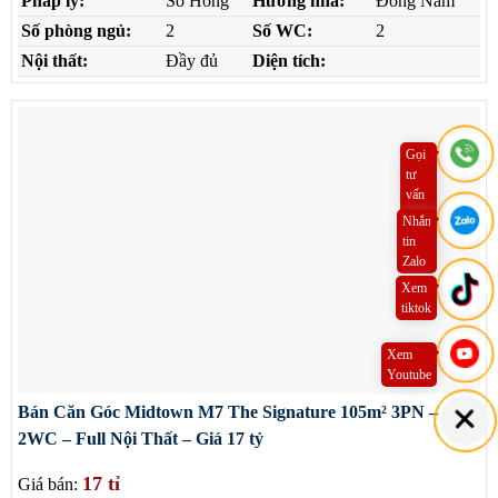
Pháp lý:
Sổ Hồng
Hướng nhà:
Đông Nam
Số phòng ngủ:
2
Số WC:
2
Nội thất:
Đầy đủ
Diện tích:
Gọi
tư
vấn
ngay
Nhắn
tin
Zalo
Xem
tiktok
Xem
Youtube
Bán Căn Góc Midtown M7 The Signature 105m² 3PN –
2WC – Full Nội Thất – Giá 17 tỷ
17 tỉ
Giá bán: