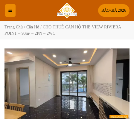
Bỏ
qua
BÁO GIÁ 2026
nội
dung
Trang Chủ
/
Căn Hộ
/
CHO THUÊ CĂN HỘ THE VIEW RIVIERA
POINT – 93m² – 2PN – 2WC