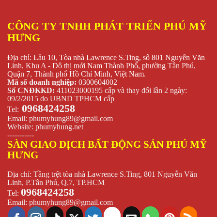
CÔNG TY TNHH PHÁT TRIỂN PHÚ MỸ
HƯNG
Địa chỉ: Lầu 10, Tòa nhà Lawrence S.Ting, số 801 Nguyễn Văn
Linh, Khu A - Dô thị mới Nam Thành Phố, phường Tân Phú,
Quận 7, Thành phố Hồ Chí Minh, Việt Nam.
Mã số doanh nghiệp:
0300604002
Số CNĐKKD:
411023000195 cấp và thay đổi lần 2 ngày:
09/2/2015 do UBND TPHCM cấp
0968424258
Tel:
Email:
phumyhung89@gmail.com
Website:
phumyhung.net
-----------
SÀN GIAO DỊCH BẤT ĐỘNG SẢN PHÚ MỸ
HƯNG
Địa chỉ: Tầng trệt tòa nhà Lawrence S.Ting, 801 Nguyễn Văn
Linh, P.Tân Phú, Q.7, TP.HCM
0968424258
Tel:
Email:
phumyhung89@gmail.com