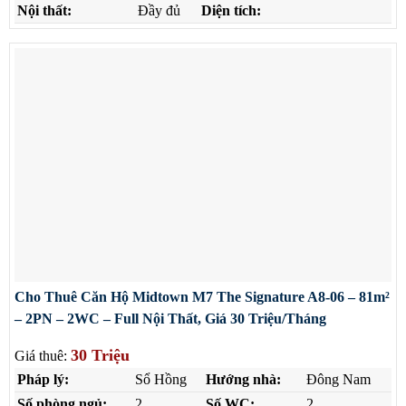
Nội thất:
Đầy đủ
Diện tích:
Cho Thuê Căn Hộ Midtown M7 The Signature A8-06 – 81m²
– 2PN – 2WC – Full Nội Thất, Giá 30 Triệu/Tháng
30 Triệu
Giá thuê:
Pháp lý:
Sổ Hồng
Hướng nhà:
Đông Nam
Số phòng ngủ:
2
Số WC:
2