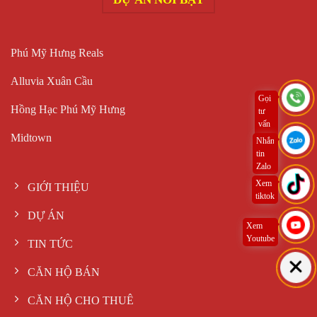
Phú Mỹ Hưng Reals
Alluvia Xuân Cầu
Gọi
Hồng Hạc Phú Mỹ Hưng
tư
vấn
Midtown
ngay
Nhắn
tin
Zalo
Xem
GIỚI THIỆU
tiktok
DỰ ÁN
Xem
Youtube
TIN TỨC
CĂN HỘ BÁN
CĂN HỘ CHO THUÊ