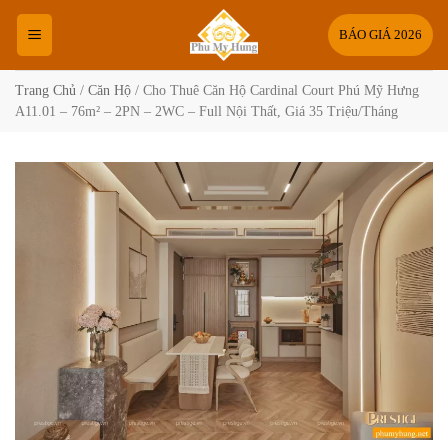
Bỏ
qua
BÁO GIÁ 2026
nội
dung
Trang Chủ
/
Căn Hộ
/
Cho Thuê Căn Hộ Cardinal Court Phú Mỹ Hưng
A11.01 – 76m² – 2PN – 2WC – Full Nội Thất, Giá 35 Triệu/Tháng