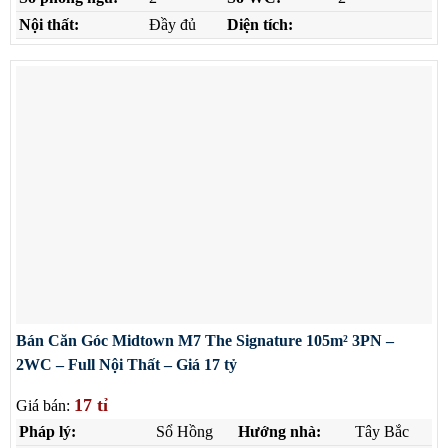
Nội thất:
Đầy đủ
Diện tích:
Bán Căn Góc Midtown M7 The Signature 105m² 3PN –
2WC – Full Nội Thất – Giá 17 tỷ
17 tỉ
Giá bán:
Pháp lý:
Sổ Hồng
Hướng nhà:
Tây Bắc