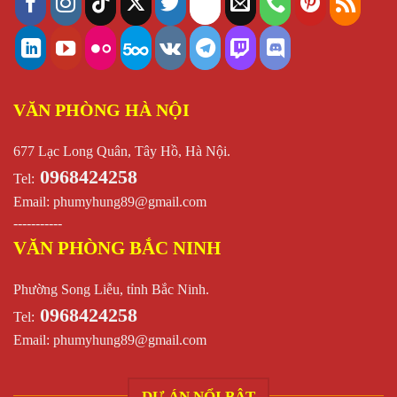
VĂN PHÒNG HÀ NỘI
677 Lạc Long Quân, Tây Hồ, Hà Nội.
0968424258
Tel:
Email:
phumyhung89@gmail.com
-----------
VĂN PHÒNG BẮC NINH
Phường Song Liễu, tỉnh Bắc Ninh.
0968424258
Tel:
Email:
phumyhung89@gmail.com
DỰ ÁN NỔI BẬT