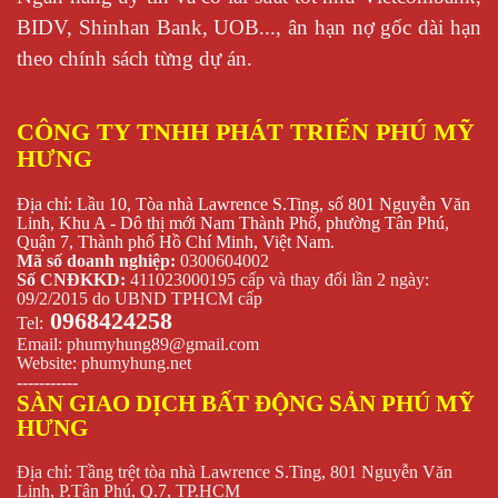
BIDV, Shinhan Bank, UOB..., ân hạn nợ gốc dài hạn
theo chính sách từng dự án.
CÔNG TY TNHH PHÁT TRIỂN PHÚ MỸ
HƯNG
Địa chỉ: Lầu 10, Tòa nhà Lawrence S.Ting, số 801 Nguyễn Văn
Linh, Khu A - Dô thị mới Nam Thành Phố, phường Tân Phú,
Quận 7, Thành phố Hồ Chí Minh, Việt Nam.
Mã số doanh nghiệp:
0300604002
Số CNĐKKD:
411023000195 cấp và thay đổi lần 2 ngày:
09/2/2015 do UBND TPHCM cấp
0968424258
Tel:
Email:
phumyhung89@gmail.com
Website:
phumyhung.net
-----------
SÀN GIAO DỊCH BẤT ĐỘNG SẢN PHÚ MỸ
HƯNG
Địa chỉ: Tầng trệt tòa nhà Lawrence S.Ting, 801 Nguyễn Văn
Linh, P.Tân Phú, Q.7, TP.HCM