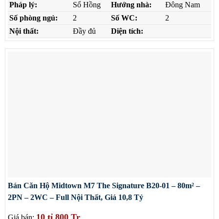
Pháp lý:
Sổ Hồng
Hướng nhà:
Đông Nam
Số phòng ngủ:
2
Số WC:
2
Nội thất:
Đầy đủ
Diện tích:
Bán Căn Hộ Midtown M7 The Signature B20-01 – 80m² –
2PN – 2WC – Full Nội Thất, Giá 10,8 Tỷ
10 tỉ 800 Tr
Giá bán: