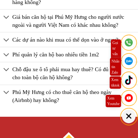
hàng không?
Giá bán căn hộ tại Phú Mỹ Hưng cho người nước
ngoài và người Việt Nam có khác nhau không?
Các dự án nào khi mua có thể dọn vào ở ngay?
Gọi
tư
Phí quản lý căn hộ bao nhiêu tiền 1m2
vấn
ngay
Nhắn
tin
Chỗ đậu xe ô tô phải mua hay thuê? Có đủ chỗ
Zalo
cho toàn bộ căn hộ không?
Xem
tiktok
Phú Mỹ Hưng có cho thuê căn hộ theo ngày
Xem
(Airbnb) hay không?
Youtube