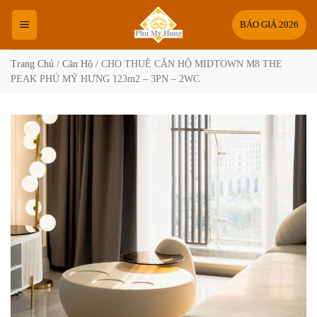
Bỏ
qua
BÁO GIÁ 2026
nội
dung
Trang Chủ
/
Căn Hộ
/
CHO THUÊ CĂN HỘ MIDTOWN M8 THE
PEAK PHÚ MỸ HƯNG 123m2 – 3PN – 2WC