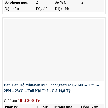
Số phòng ngủ:
2
Số WC:
2
Nội thất:
Đầy đủ
Diện tích:
Bán Căn Hộ Midtown M7 The Signature B20-01 – 80m² –
2PN – 2WC – Full Nội Thất, Giá 10,8 Tỷ
10 tỉ 800 Tr
Giá bán:
Pháp lý:
HĐMB
Hướng nhà:
Đông Nam