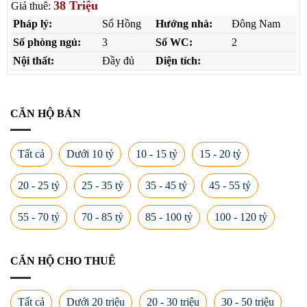
38 Triệu
Giá thuê:
Pháp lý:
Sổ Hồng
Hướng nhà:
Đông Nam
Số phòng ngủ:
3
Số WC:
2
Nội thất:
Đầy đủ
Diện tích:
CĂN HỘ BÁN
Tất cả
Dưới 10 tỷ
10 - 15 tỷ
15 - 20 tỷ
20 - 25 tỷ
25 - 35 tỷ
35 - 45 tỷ
45 - 55 tỷ
55 - 70 tỷ
70 - 85 tỷ
85 - 100 tỷ
100 - 120 tỷ
CĂN HỘ CHO THUÊ
Tất cả
Dưới 20 triệu
20 - 30 triệu
30 - 50 triệu