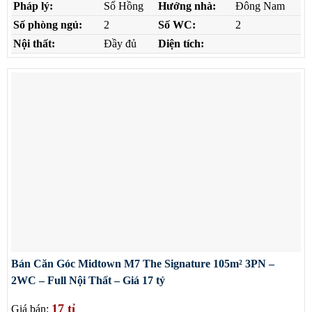
Pháp lý:
Sổ Hồng
Hướng nhà:
Đông Nam
Số phòng ngủ:
2
Số WC:
2
Nội thất:
Đầy đủ
Diện tích:
Bán Căn Góc Midtown M7 The Signature 105m² 3PN –
2WC – Full Nội Thất – Giá 17 tỷ
17 tỉ
Giá bán: