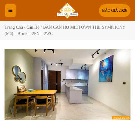
Bỏ
qua
BÁO GIÁ 2026
nội
dung
Trang Chủ
/
Căn Hộ
/
BÁN CĂN HỘ MIDTOWN THE SYMPHONY
(M6) – 91m2 – 2PN – 2WC