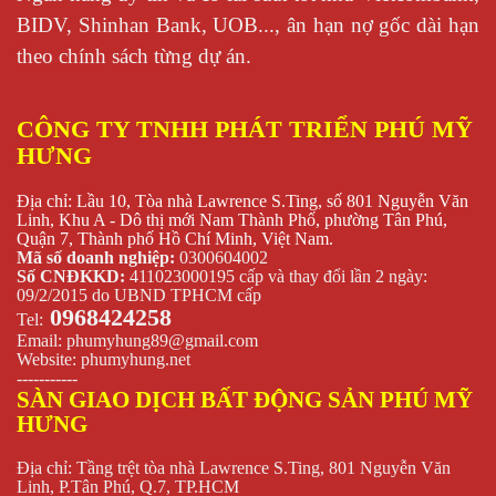
BIDV, Shinhan Bank, UOB..., ân hạn nợ gốc dài hạn
theo chính sách từng dự án.
CÔNG TY TNHH PHÁT TRIỂN PHÚ MỸ
HƯNG
Địa chỉ: Lầu 10, Tòa nhà Lawrence S.Ting, số 801 Nguyễn Văn
Linh, Khu A - Dô thị mới Nam Thành Phố, phường Tân Phú,
Quận 7, Thành phố Hồ Chí Minh, Việt Nam.
Mã số doanh nghiệp:
0300604002
Số CNĐKKD:
411023000195 cấp và thay đổi lần 2 ngày:
09/2/2015 do UBND TPHCM cấp
0968424258
Tel:
Email:
phumyhung89@gmail.com
Website:
phumyhung.net
-----------
SÀN GIAO DỊCH BẤT ĐỘNG SẢN PHÚ MỸ
HƯNG
Địa chỉ: Tầng trệt tòa nhà Lawrence S.Ting, 801 Nguyễn Văn
Linh, P.Tân Phú, Q.7, TP.HCM