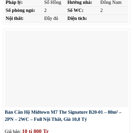
Pháp lý:
Sổ Hồng
Hướng nhà:
Đông Nam
Số phòng ngủ:
2
Số WC:
2
Nội thất:
Đầy đủ
Diện tích:
Bán Căn Hộ Midtown M7 The Signature B20-01 – 80m² –
2PN – 2WC – Full Nội Thất, Giá 10,8 Tỷ
10 tỉ 800 Tr
Giá bán: