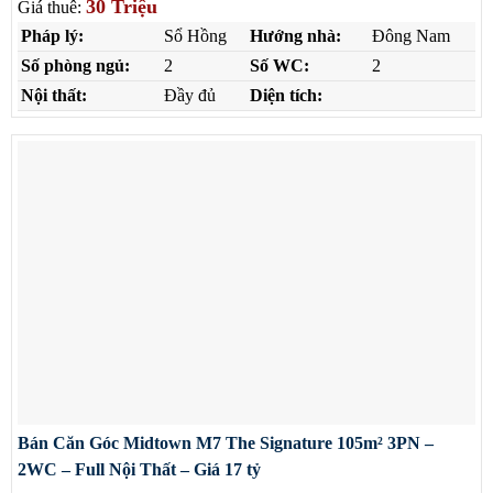
30 Triệu
Giá thuê:
Pháp lý:
Sổ Hồng
Hướng nhà:
Đông Nam
Số phòng ngủ:
2
Số WC:
2
Nội thất:
Đầy đủ
Diện tích:
Bán Căn Góc Midtown M7 The Signature 105m² 3PN –
2WC – Full Nội Thất – Giá 17 tỷ