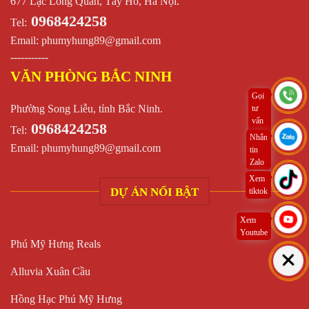
677 Lạc Long Quân, Tây Hồ, Hà Nội.
0968424258
Tel:
Email:
phumyhung89@gmail.com
-----------
VĂN PHÒNG BẮC NINH
Gọi
Phường Song Liễu, tỉnh Bắc Ninh.
tư
vấn
0968424258
Tel:
ngay
Nhắn
Email:
phumyhung89@gmail.com
tin
Zalo
Xem
DỰ ÁN NỔI BẬT
tiktok
Xem
Youtube
Phú Mỹ Hưng Reals
Alluvia Xuân Cầu
Hồng Hạc Phú Mỹ Hưng