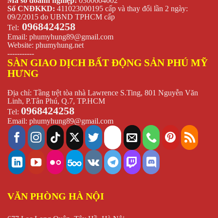
Mã số doanh nghiệp:
0300604002
Số CNĐKKD:
411023000195 cấp và thay đổi lần 2 ngày:
09/2/2015 do UBND TPHCM cấp
0968424258
Tel:
Email:
phumyhung89@gmail.com
Website:
phumyhung.net
-----------
SÀN GIAO DỊCH BẤT ĐỘNG SẢN PHÚ MỸ
HƯNG
Địa chỉ: Tầng trệt tòa nhà Lawrence S.Ting, 801 Nguyễn Văn
Linh, P.Tân Phú, Q.7, TP.HCM
0968424258
Tel:
Email:
phumyhung89@gmail.com
VĂN PHÒNG HÀ NỘI