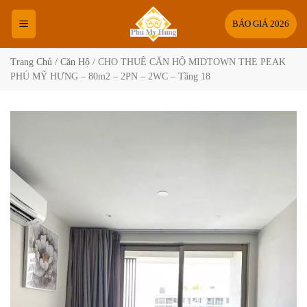
Bỏ
qua
BÁO GIÁ 2026
nội
dung
Trang Chủ
/
Căn Hộ
/
CHO THUÊ CĂN HỘ MIDTOWN THE PEAK
PHÚ MỸ HƯNG – 80m2 – 2PN – 2WC – Tầng 18