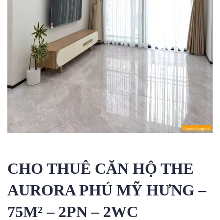
CHO THUÊ CĂN HỘ THE
AURORA PHÚ MỸ HƯNG –
75M² – 2PN – 2WC