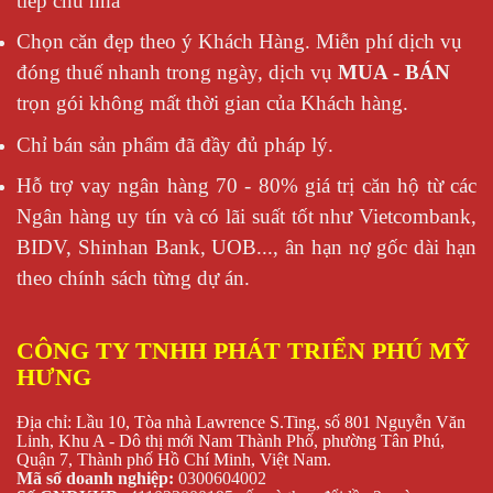
tiếp chủ nhà
Chọn căn đẹp theo ý Khách Hàng. Miễn phí dịch vụ
đóng thuế nhanh trong ngày, dịch vụ
MUA - BÁN
trọn gói không mất thời gian của Khách hàng.
Chỉ bán sản phẩm đã đầy đủ pháp lý.
Hỗ trợ vay ngân hàng 70 - 80% giá trị căn hộ từ các
Ngân hàng uy tín và có lãi suất tốt như Vietcombank,
BIDV, Shinhan Bank, UOB..., ân hạn nợ gốc dài hạn
theo chính sách từng dự án.
CÔNG TY TNHH PHÁT TRIỂN PHÚ MỸ
HƯNG
Địa chỉ: Lầu 10, Tòa nhà Lawrence S.Ting, số 801 Nguyễn Văn
Linh, Khu A - Dô thị mới Nam Thành Phố, phường Tân Phú,
Quận 7, Thành phố Hồ Chí Minh, Việt Nam.
Mã số doanh nghiệp:
0300604002