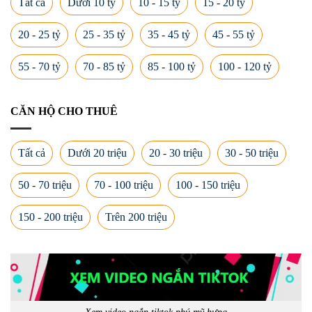
Tất cả
Dưới 10 tỷ
10 - 15 tỷ
15 - 20 tỷ
20 - 25 tỷ
25 - 35 tỷ
35 - 45 tỷ
45 - 55 tỷ
55 - 70 tỷ
70 - 85 tỷ
85 - 100 tỷ
100 - 120 tỷ
CĂN HỘ CHO THUÊ
Tất cả
Dưới 20 triệu
20 - 30 triệu
30 - 50 triệu
50 - 70 triệu
70 - 100 triệu
100 - 150 triệu
150 - 200 triệu
Trên 200 triệu
Xem video ngắn tiktok phú mỹ hưng