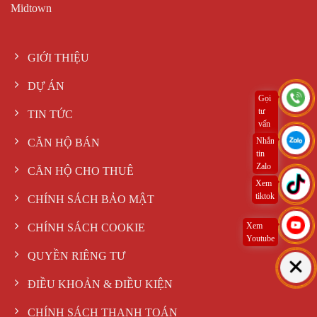
Midtown
GIỚI THIỆU
DỰ ÁN
Gọi
tư
TIN TỨC
vấn
ngay
Nhắn
CĂN HỘ BÁN
tin
Zalo
CĂN HỘ CHO THUÊ
Xem
tiktok
CHÍNH SÁCH BẢO MẬT
Xem
CHÍNH SÁCH COOKIE
Youtube
QUYỀN RIÊNG TƯ
ĐIỀU KHOẢN & ĐIỀU KIỆN
CHÍNH SÁCH THANH TOÁN