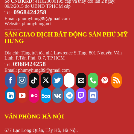
Số CNĐKKD:
411023000195 cấp và thay đổi lần 2 ngày:
09/2/2015 do UBND TPHCM cấp
0968424258
Tel:
Email:
phumyhung89@gmail.com
Website:
phumyhung.net
-----------
SÀN GIAO DỊCH BẤT ĐỘNG SẢN PHÚ MỸ
HƯNG
Địa chỉ: Tầng trệt tòa nhà Lawrence S.Ting, 801 Nguyễn Văn
Linh, P.Tân Phú, Q.7, TP.HCM
0968424258
Tel:
Email:
phumyhung89@gmail.com
VĂN PHÒNG HÀ NỘI
677 Lạc Long Quân, Tây Hồ, Hà Nội.