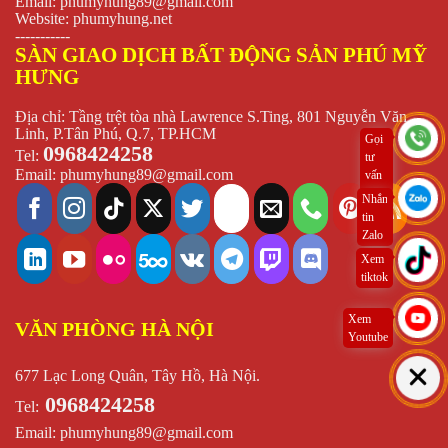
Email:
phumyhung89@gmail.com
Website:
phumyhung.net
-----------
SÀN GIAO DỊCH BẤT ĐỘNG SẢN PHÚ MỸ
HƯNG
Địa chỉ: Tầng trệt tòa nhà Lawrence S.Ting, 801 Nguyễn Văn
Linh, P.Tân Phú, Q.7, TP.HCM
Gọi
0968424258
Tel:
tư
Email:
phumyhung89@gmail.com
vấn
ngay
Nhắn
tin
Zalo
Xem
tiktok
Xem
VĂN PHÒNG HÀ NỘI
Youtube
677 Lạc Long Quân, Tây Hồ, Hà Nội.
0968424258
Tel:
Email:
phumyhung89@gmail.com