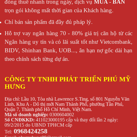
đóng thuế nhanh trong ngày, dịch vụ
MUA - BÁN
trọn gói không mất thời gian của Khách hàng.
Chỉ bán sản phẩm đã đầy đủ pháp lý.
Hỗ trợ vay ngân hàng 70 - 80% giá trị căn hộ từ các
Ngân hàng uy tín và có lãi suất tốt như Vietcombank,
BIDV, Shinhan Bank, UOB..., ân hạn nợ gốc dài hạn
theo chính sách từng dự án.
CÔNG TY TNHH PHÁT TRIỂN PHÚ MỸ
HƯNG
Địa chỉ: Lầu 10, Tòa nhà Lawrence S.Ting, số 801 Nguyễn Văn
Linh, Khu A - Dô thị mới Nam Thành Phố, phường Tân Phú,
Quận 7, Thành phố Hồ Chí Minh, Việt Nam.
Mã số doanh nghiệp:
0300604002
Số CNĐKKD:
411023000195 cấp và thay đổi lần 2 ngày:
09/2/2015 do UBND TPHCM cấp
0968424258
Tel: