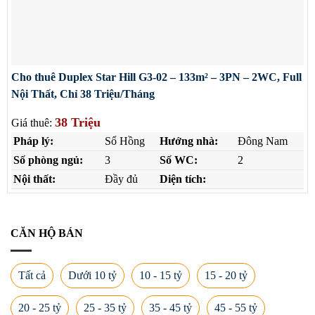
Cho thuê Duplex Star Hill G3-02 – 133m² – 3PN – 2WC, Full
Nội Thất, Chỉ 38 Triệu/Tháng
38 Triệu
Giá thuê:
Pháp lý:
Sổ Hồng
Hướng nhà:
Đông Nam
Số phòng ngủ:
3
Số WC:
2
Nội thất:
Đầy đủ
Diện tích:
CĂN HỘ BÁN
Tất cả
Dưới 10 tỷ
10 - 15 tỷ
15 - 20 tỷ
20 - 25 tỷ
25 - 35 tỷ
35 - 45 tỷ
45 - 55 tỷ