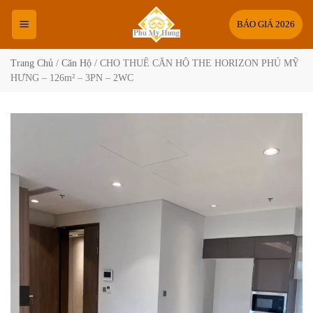
Bỏ
qua
BÁO GIÁ 2026
nội
dung
Trang Chủ
/
Căn Hộ
/
CHO THUÊ CĂN HỘ THE HORIZON PHÚ MỸ
HƯNG – 126m² – 3PN – 2WC